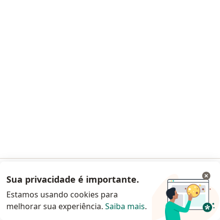
Esse especialista não oferece agendamento online para esse endereço.
Solicite um atendimento
Andrei Garcia de Souza
Médico clínico geral, Ortopedista - traumatologista
CRM 86422 SP
Sua privacidade é importante.
Acessar App
R. Epitácio Pessoa, 1741, Sertãozinho
•
Mapa
Estamos usando cookies para
Santa Casa de Sertãozinho
melhorar sua experiência.
Saiba mais
.
Continuar pelo site da Doctoralia
Esse especialista não oferece agendamento online para esse endereço.