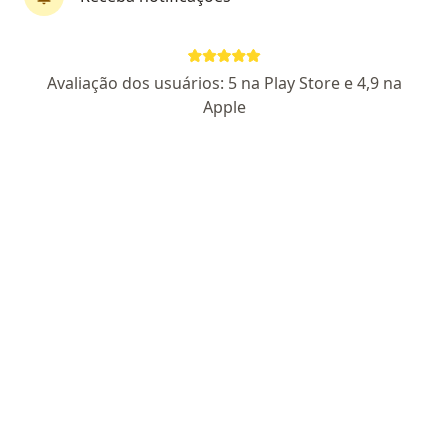
Dr. Jhosefer Brito
·
Mais
Médico clínico geral
1 opinião
Avaliação dos usuários: 5 na Play Store e 4,9 na
CRP SP 276225
Apple
Endereço
Teleconsulta
Rua Ernesto de Oliveira, 140 - sala 1, Sertãozinho
•
Mapa
Dr. Jhosefer H. Brito | Emagrecimento Saudável
Consulta clínica médica
R$ 200
Esse especialista não oferece agendamento online para esse endereço.
Solicite um atendimento
Especialistas disponíveis