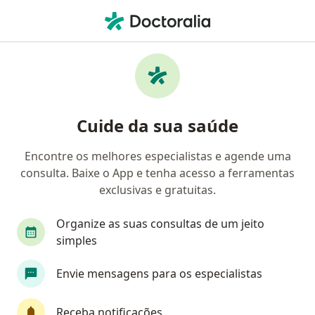
Men
Médico Clínico Geral • Sertãozinho, São Paulo SP
Filtros
Convênio
Mapa
Médicos clínicos em Sertãozinho
Cuide da sua saúde
Encontre os melhores especialistas e agende uma
Qual é o seu convênio?
consulta. Baixe o App e tenha acesso a ferramentas
exclusivas e gratuitas.
Organize as suas consultas de um jeito
simples
Envie mensagens para os especialistas
Receba notificações
Perfil novo