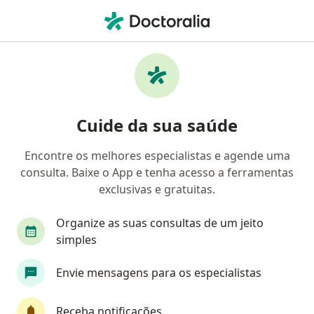
Men
Médico Clínico Geral • Centro, Sobral, Ceará CE
Filtros
• 1
Mapa
Médicos clínicos em Centro, Sobral
Cuide da sua saúde
Encontre os melhores especialistas e agende uma
consulta. Baixe o App e tenha acesso a ferramentas
exclusivas e gratuitas.
Organize as suas consultas de um jeito
simples
Dr. Evandro Galvão
Envie mensagens para os especialistas
Médico clínico geral, Especialista em clínica médica,
Internista
17 opiniões
Receba notificações