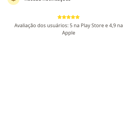
CRM CE 18878
RQE Nº: 13900
Pacientes fiéis
Avaliação dos usuários: 5 na Play Store e 4,9 na
R. Tab. Antônio Almeida, 435, Sobral
•
Mapa
Apple
CLÍNICA ESPÍRITO SANTO
Consulta clínica médica
R$ 550
Esse especialista não oferece agendamento online para esse endereço.
Solicite um atendimento
Especialistas disponíveis
Estes especialistas estão fora de Centro, Sobral,
Ceará CE, em áreas próximas à sua busca.