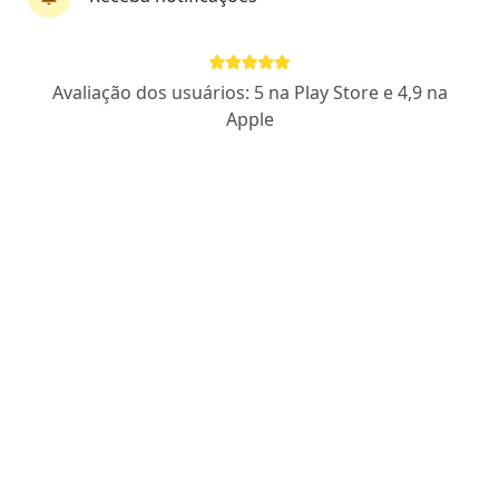
Pagamento online
Parcelamento disponível
Dr. Jackson Ribeiro Fernandes
Avaliação dos usuários: 5 na Play Store e 4,9 na
·
Mais
Médico clínico geral, Generalista
Apple
1939 opiniões
CRM RS 50983
CRM SP 256740
Emagrecimento • Saúde mental • Gastro
Atendimento humanizado e baseado em
evidências
Mais de 10.000 consultas realizadas
Pacientes fiéis
Endereço
Teleconsulta
Avenida Brasília Qs 11 Conjunto G 11, Brasília
•
Mapa
Consultório Particular Online, sem local físico