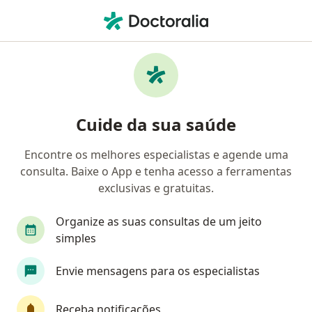
Men
Médico Clínico Geral • Taguatinga, Distrito Federal DF
Filtros
Convênio
Mapa
Médicos clínicos em Taguatinga
Cuide da sua saúde
Encontre os melhores especialistas e agende uma
Qual é o seu convênio?
consulta. Baixe o App e tenha acesso a ferramentas
Unimed
Bradesco Saúde
Sul América Saú
exclusivas e gratuitas.
Organize as suas consultas de um jeito
simples
Envie mensagens para os especialistas
Receba notificações