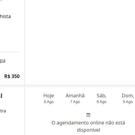
hista
pa
dade
R$ 350
l
Hoje
Amanhã
Sáb,
Dom,
6 Ago
7 Ago
8 Ago
9 Ago
tra
O agendamento online não está
disponível