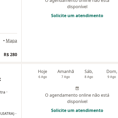
O agendamento online não está
disponível
Solicite um atendimento
•
Mapa
dade
R$ 280
Hoje
Amanhã
Sáb,
Dom,
6 Ago
7 Ago
8 Ago
9 Ago
x
·
tra
O agendamento online não está
disponível
Solicite um atendimento
QUIATRA)
-