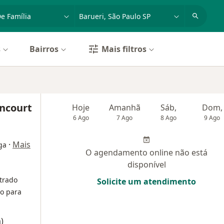
dade, doença ou nome
cidade ou região
s
Bairros
Mais filtros
encourt
Hoje
Amanhã
Sáb,
Dom,
6 Ago
7 Ago
8 Ago
9 Ago
·
Mais
ga
O agendamento online não está
disponível
trado
Solicite um atendimento
o para
)