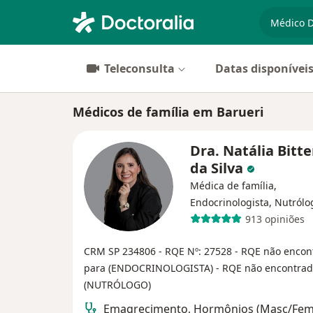
especiali
Teleconsulta
Datas disponívei
Médicos de família em Barueri
Dra. Natália Bitt
da Silva
Médica de família,
Endocrinologista, Nutrólo
913 opiniões
CRM SP 234806
- RQE Nº: 27528
- RQE não encon
para (ENDOCRINOLOGISTA)
- RQE não encontrad
(NUTRÓLOGO)
Emagrecimento, Hormônios (Masc/Fem