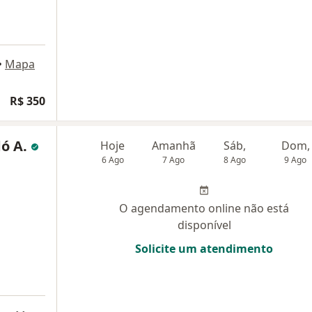
•
Mapa
dade
R$ 350
ó A.
Hoje
Amanhã
Sáb,
Dom,
6 Ago
7 Ago
8 Ago
9 Ago
O agendamento online não está
disponível
Solicite um atendimento