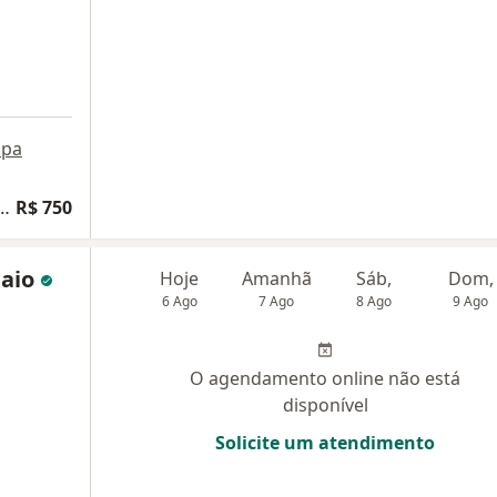
pa
ta Medicina de Família e Comunidade
R$ 750
paio
Hoje
Amanhã
Sáb,
Dom,
6 Ago
7 Ago
8 Ago
9 Ago
O agendamento online não está
disponível
Solicite um atendimento