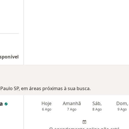
sponível
o Paulo SP, em áreas próximas à sua busca.
da
Hoje
Amanhã
Sáb,
Dom,
6 Ago
7 Ago
8 Ago
9 Ago