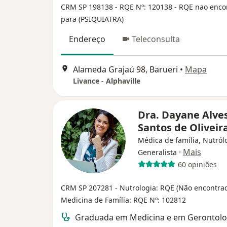
CRM SP 198138
- RQE Nº: 120138
- RQE nao enco
para (PSIQUIATRA)
Endereço
Teleconsulta
Alameda Grajaú 98, Barueri
•
Mapa
Livance - Alphaville
Dra. Dayane Alve
Santos de Oliveir
Médica de família, Nutról
·
Mais
Generalista
60 opiniões
CRM SP 207281 - Nutrologia: RQE (Não encontra
Medicina de Família: RQE Nº: 102812
Graduada em Medicina e em Gerontolo