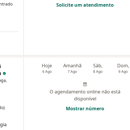
ntrado
Solicite um atendimento
s
Hoje
Amanhã
Sáb,
Dom,
a
6 Ago
7 Ago
8 Ago
9 Ago
oga,
O agendamento online não está
disponível
do)
Mostrar número
gia