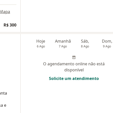
Mapa
R$ 300
Hoje
Amanhã
Sáb,
Dom,
6 Ago
7 Ago
8 Ago
9 Ago
O agendamento online não está
disponível
Solicite um atendimento
anta
sa e