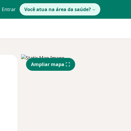
Entrar
Você atua na área da saúde?
Segunda-feira
Ter,
Qua
Ampliar mapa
10 Ago
11 Ago
12 Ago