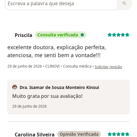
Priscila
Consulta verificada
P
excelente doutora, explicação perfeita,
atenciosa, me senti bem a vontade!!!
na opinião do utilizador P
29 de junho de 2026
•
CLINOVI
•
Consulta médica
•
Solicitar revisão
Dra. Isamar de Souza Monteiro Kinsui
Muito grata por sua avaliação!
29 de junho de 2026
Carolina Silveira
Opinião Verificada
C