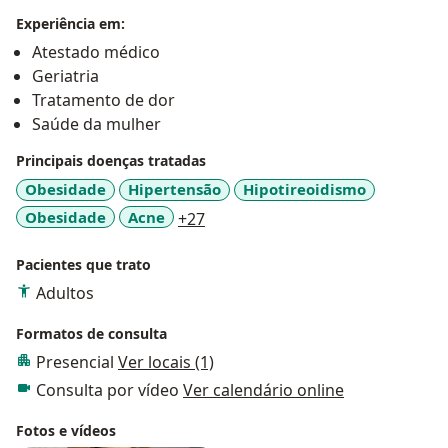
saúde juntos?
Experiência em:
Atestado médico
Geriatria
Tratamento de dor
Saúde da mulher
Principais doenças tratadas
Obesidade
Hipertensão
Hipotireoidismo
a11y_sr_more_diseases
Obesidade
Acne
+27
Pacientes que trato
Adultos
Formatos de consulta
Presencial
Ver locais (1)
Consulta por vídeo
Ver calendário online
Fotos e vídeos