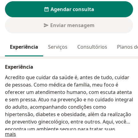
Agendar consulta
Enviar mensagem
Experiência
Serviços
Consultórios
Planos d
Experiência
Acredito que cuidar da saúde é, antes de tudo, cuidar
de pessoas. Como médica de família, meu foco é
oferecer um atendimento humano, com escuta atenta
e sem pressa. Atuo na prevenção e no cuidado integral
do adulto, acompanhando condições como
hipertensão, diabetes e obesidade, além da realização
de preventivo ginecológico, entre outros. Aqui, você
encontra um ambiente seguro para tratar suas
Sobre mim
mais
queixas de forma personalizada. Vamos cuidar da sua