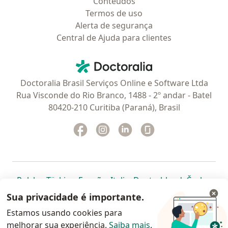
Conteúdos
Termos de uso
Alerta de segurança
Central de Ajuda para clientes
Contato
Doctoralia - Homepage
Doctoralia Brasil Serviços Online e Software Ltda
Rua Visconde do Rio Branco, 1488 - 2º andar - Batel
80420-210 Curitiba (Paraná), Brasil
Facebook
abre num novo separador
Instagram
abre num novo separador
Linkedin
abre num novo separad
Glassdoor
abre num novo se
abre num novo separador
abre num novo separador
abre num novo separador
abre num novo separado
abre num n
abre
Polska
,
Türkiye
,
España
,
Italia
,
Deutschland
,
Česko
,
abre num novo separador
abre num novo separador
abre num novo separador
abre num novo separa
abre num no
abre n
Portugal
,
México
,
Chile
,
Brasil
,
Argentina
,
Perú
,
Sua privacidade é importante.
abre num novo separad
Colombia
Estamos usando cookies para
melhorar sua experiência.
www.doctoralia.com.br © 2026 - Agende agora sua
Saiba mais
.