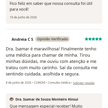
Fico feliz em saber que nossa consulta foi útil
para você!
18 de junho de 2026
Andreia C S
Opinião Verificada
A
Dra. Isamar é maravilhosa! Finalmente tenho
uma médica para chamar de minha. Tirou
minhas dúvidas, me ouviu com atenção e me
tratou com muito carinho. Saí da consulta me
sentindo cuidada, acolhida e segura.
na opinião do utilizador A
8 de junho de 2026
•
CLINOVI
•
Consulta médica
•
Solicitar revisão
Dra. Isamar de Souza Monteiro Kinsui
Que mensagem especial receber! Muito