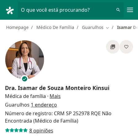
Men
O que você está procurando?
Homepage
Médico De Família
Guarulhos
Isamar De
Mudar de cida
Dra.
Isamar de Souza Monteiro Kinsui
sobre as especializações
Médica de família
·
Mais
Guarulhos
1 endereço
Número de registro: CRM SP 252978 RQE Não
Encontrada (Médico de Família)
8 opiniões