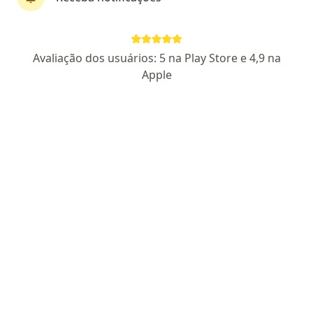
Não encontramos nenhum Médico de
família - Curitiba, Paraná PR
Tente remover alguns filtros:
Avaliação dos usuários: 5 na Play Store e 4,9 na
Apple
Planos de Saúde
Homepage
Médico De Família
Curitiba
Mudar de cidade
Mudar de cida
Avus
Mudar de cidade
Serviço
Privacidade e cookies
Privacidade para profissionais não cadastrados
Sobre nós