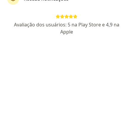
CRM: 29020-RS - RQE Nº: 20468
Pacientes fiéis
Avaliação dos usuários: 5 na Play Store e 4,9 na
Rua Félix da Cunha 737, Porto Alegre
•
Mapa
Apple
Kolling Medicina de Família
Aceita Golden Cross
Consulta medicina de família e comunidade
Esse especialista não oferece agendamento online para esse endereço.
Solicite um atendimento