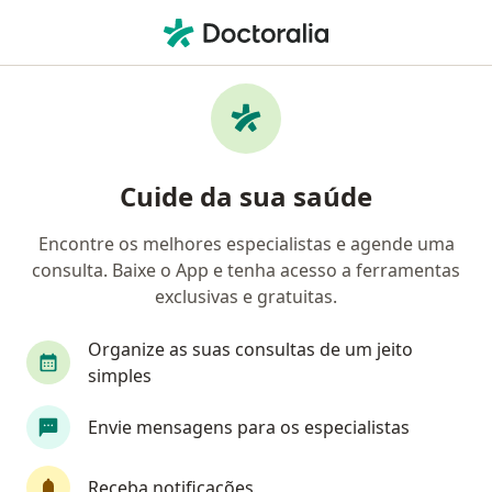
Men
Médico De Família • Porto Alegre, Rio Grande do Sul RS
Filtros
Convênio:
Golden Cross
Médicos de família Golden Cross em Porto
Cuide da sua saúde
Alegre
Encontre os melhores especialistas e agende uma
consulta. Baixe o App e tenha acesso a ferramentas
exclusivas e gratuitas.
Organize as suas consultas de um jeito
simples
Dr. João Henrique Kolling
Envie mensagens para os especialistas
·
Mais
Médico de família, Médico clínico geral
364 opiniões
Receba notificações