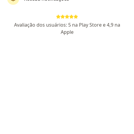
Dra. Lorena Sampaio
Avaliação dos usuários: 5 na Play Store e 4,9 na
·
Mais
Médica de família
Apple
20 opiniões
CRM RJ 122444-1
RQE Nº: 51596
Rua Major Maragliano, 241, São Paulo
•
Mapa
Atendimento Online (Telemedicina)
Teleconsulta
R$ 300
Esse especialista não oferece agendamento online para esse endereço.
Solicite um atendimento