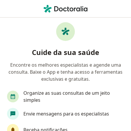
Men
Médico De Família • Vila Mariana, São Paulo, Brasil
Filtros
• 1
Convênio
Mapa
Médicos de família em Vila Mariana, São
Cuide da sua saúde
Paulo
Encontre os melhores especialistas e agende uma
consulta. Baixe o App e tenha acesso a ferramentas
Qual é o seu convênio?
exclusivas e gratuitas.
Outro (Reembolso)
Organize as suas consultas de um jeito
simples
Envie mensagens para os especialistas
Receba notificações