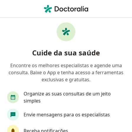
Men
Médico Do Sono • Mossoró, Rio Grande do Norte RN
Filtros
Convênio:
Solumedi
Médicos do sono Solumedi em Mossoró
Cuide da sua saúde
Encontre os melhores especialistas e agende uma
consulta. Baixe o App e tenha acesso a ferramentas
exclusivas e gratuitas.
Organize as suas consultas de um jeito
simples
Dr. Gildásio Fernandes
Envie mensagens para os especialistas
·
Mais
Médico do sono, Otorrino
260 opiniões
Receba notificações