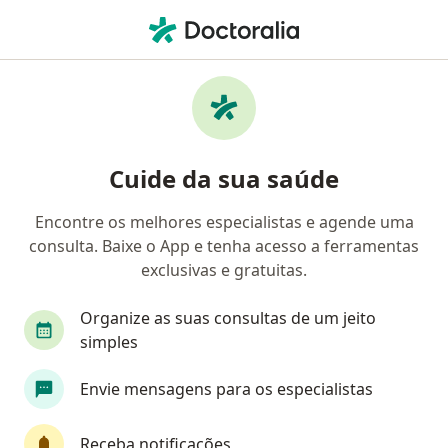
Men
Amigdalite • Mossoró, Rio Grande do Norte RN
Filtros
• 1
Convênio
Mapa
Profissionais com experiência Amigdalite,
Cuide da sua saúde
Mossoró
Encontre os melhores especialistas e agende uma
consulta. Baixe o App e tenha acesso a ferramentas
Qual especialização você está procurando?
exclusivas e gratuitas.
Otorrino
Patologista clínico
Angiologista
Organize as suas consultas de um jeito
simples
Envie mensagens para os especialistas
Receba notificações