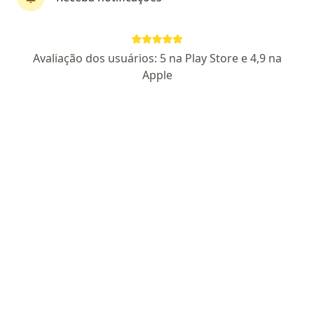
Dr. Gildásio Fernandes
Avaliação dos usuários: 5 na Play Store e 4,9 na
·
Mais
Otorrino, Médico do sono
Apple
260 opiniões
CRM RN 8349
RQE Nº: 4839
RQE Nº: 4840
CRM CE 29.190
Endereço
Teleconsulta
Rua Duodécimo Rosado, 337 - Doze Anos - West Clinical - 5 Andar - Sala 506, Mossoró
•
Mapa
OttoSono - Clínica Médica Especializada
Consulta Otorrinolaringologia
R$ 300
Esse especialista não oferece agendamento online para esse endereço.
Solicite um atendimento