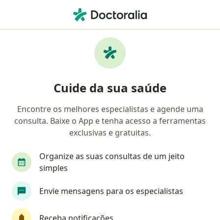
Men
Médico Do Trabalho • Nova Iguaçu, Rio de Janeiro RJ
Filtros
Convênio:
Unimed
Médicos do trabalho Unimed em Nova
Cuide da sua saúde
Iguaçu
Encontre os melhores especialistas e agende uma
consulta. Baixe o App e tenha acesso a ferramentas
exclusivas e gratuitas.
Organize as suas consultas de um jeito
simples
Dr. William Thompson
Envie mensagens para os especialistas
Médico do trabalho
43 opiniões
Receba notificações