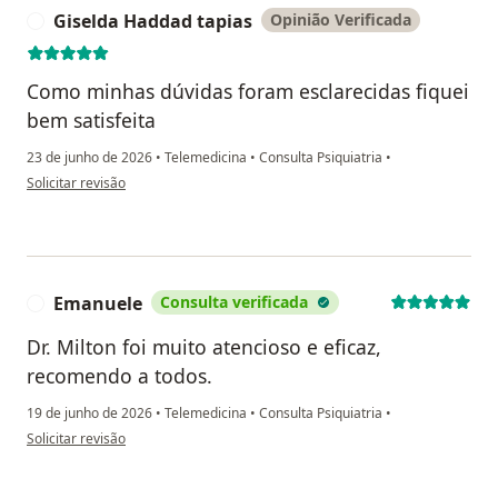
Giselda Haddad tapias
Opinião Verificada
G
Como minhas dúvidas foram esclarecidas fiquei
bem satisfeita
23 de junho de 2026
•
Telemedicina
•
Consulta Psiquiatria
•
na opinião do utilizador Giselda Haddad tapias
Solicitar revisão
Emanuele
Consulta verificada
E
Dr. Milton foi muito atencioso e eficaz,
recomendo a todos.
19 de junho de 2026
•
Telemedicina
•
Consulta Psiquiatria
•
na opinião do utilizador Emanuele
Solicitar revisão