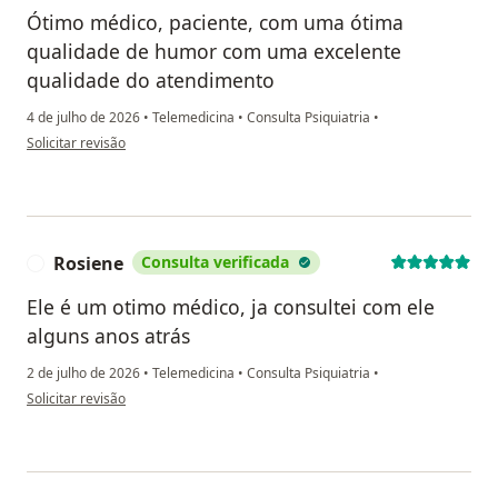
Ótimo médico, paciente, com uma ótima
qualidade de humor com uma excelente
qualidade do atendimento
4 de julho de 2026
•
Telemedicina
•
Consulta Psiquiatria
•
na opinião do utilizador Cláudia
Solicitar revisão
Rosiene
Consulta verificada
R
Ele é um otimo médico, ja consultei com ele
alguns anos atrás
2 de julho de 2026
•
Telemedicina
•
Consulta Psiquiatria
•
na opinião do utilizador Rosiene
Solicitar revisão