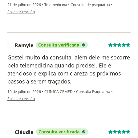
21 de julho de 2026
•
Telemedicina
•
Consulta de psiquiatria
•
na opinião do utilizador Marcia L
Solicitar revisão
Ramyle
Consulta verificada
R
Gostei muito da consulta, além dele me socorre
pela telemedicina quando precisei. Ele é
atencioso e explica com clareza os próximos
passos a serem traçados.
19 de julho de 2026
•
CLINICA CEMED
•
Consulta Psiquiatria
•
na opinião do utilizador Ramyle
Solicitar revisão
Cláudia
Consulta verificada
C