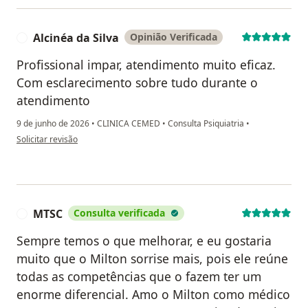
Alcinéa da Silva
Opinião Verificada
A
Profissional impar, atendimento muito eficaz.
Com esclarecimento sobre tudo durante o
atendimento
9 de junho de 2026
•
CLINICA CEMED
•
Consulta Psiquiatria
•
na opinião do utilizador Alcinéa da Silva
Solicitar revisão
MTSC
Consulta verificada
M
Sempre temos o que melhorar, e eu gostaria
muito que o Milton sorrise mais, pois ele reúne
todas as competências que o fazem ter um
enorme diferencial. Amo o Milton como médico