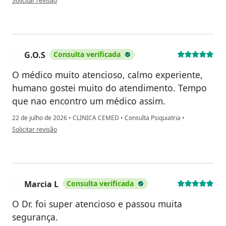
Solicitar revisão
G.O.S
Consulta verificada
G
O médico muito atencioso, calmo experiente,
humano gostei muito do atendimento. Tempo
que nao encontro um médico assim.
22 de julho de 2026
•
CLINICA CEMED
•
Consulta Psiquiatria
•
na opinião do utilizador G.O.S
Solicitar revisão
Marcia L
Consulta verificada
M
O Dr. foi super atencioso e passou muita
segurança.