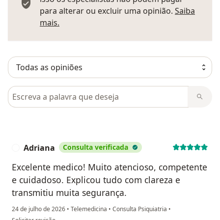
para alterar ou excluir uma opinião.
Saiba
Saber mais sobre pareceres
mais.
Pesquisar em opiniões
Adriana
Consulta verificada
A
Excelente medico! Muito atencioso, competente
e cuidadoso. Explicou tudo com clareza e
transmitiu muita segurança.
24 de julho de 2026
•
Telemedicina
•
Consulta Psiquiatria
•
na opinião do utilizador Adriana