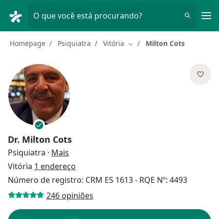
Men
O que você está procurando?
Homepage
Psiquiatra
Vitória
Milton Cots
Mudar de cidade
Dr.
Milton Cots
sobre as especializações
Psiquiatra
·
Mais
Vitória
1 endereço
Número de registro: CRM ES 1613 - RQE Nº: 4493
246 opiniões