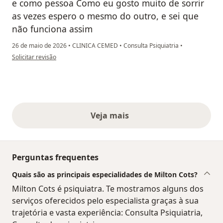
e como pessoa Como eu gosto muito de sorrir
as vezes espero o mesmo do outro, e sei que
não funciona assim
26 de maio de 2026
•
CLINICA CEMED
•
Consulta Psiquiatria
•
na opinião do utilizador MTSC
Solicitar revisão
Veja mais
opiniões acima
Perguntas frequentes
Quais são as principais especialidades de Milton Cots?
Milton Cots é psiquiatra. Te mostramos alguns dos
serviços oferecidos pelo especialista graças à sua
trajetória e vasta experiência: Consulta Psiquiatria,