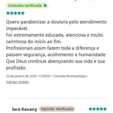
Consulta verificada
Quero parabenizar a doutora pelo atendimento
impecável.
Foi extremamente educada, atenciosa e muito
carinhosa do início ao fim.
Profissionais assim fazem toda a diferença e
passam segurança, acolhimento e humanidade.
Que Deus continue abençoando sua vida e sua
profissão.
23 de janeiro de 2026
•
CONVIV
•
Consulta Reumatologia
•
na opinião do utilizador Maria Isabella Pereira da Silva (paciente)
Solicitar revisão
Iara Kauany
Opinião Verificada
I