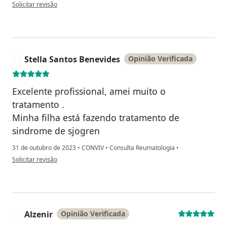
na opinião do utilizador Dayana Viana
Solicitar revisão
Stella Santos Benevides
Opinião Verificada
S
Excelente profissional, amei muito o
tratamento .
Minha filha está fazendo tratamento de
sindrome de sjogren
31 de outubro de 2023
•
CONVIV
•
Consulta Reumatologia
•
na opinião do utilizador Stella Santos Benevides
Solicitar revisão
Alzenir
Opinião Verificada
A