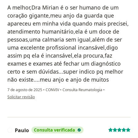
A melhor,Dra Mirian é o ser humano de um
coração gigante,meu anjo da guarda que
apareceu em minha vida quando mais precisei,
atendimento humanitário,ela é um doce de
pessoas,uma calmaria sem igual,além de ser
uma excelente profissional incansável,digo
assim pq ela é incansável,ela procura,faz
exames e exames até fechar um diagnóstico
certo e sem dúvidas...super indico pq melhor
não existe....meu anjo e anjo de muitos
7 de agosto de 2025
•
CONVIV
•
Consulta Reumatologia
•
na opinião do utilizador Iara Kauany
Solicitar revisão
Paulo
Consulta verificada
P