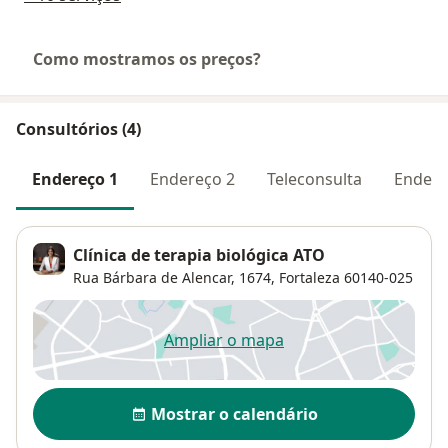
Como mostramos os preços?
Consultórios (4)
Endereço 1
Endereço 2
Teleconsulta
Endere
Clínica de terapia biológica ATO
Rua Bárbara de Alencar, 1674,
Fortaleza
60140-025
Ampliar o mapa
abre num novo separador
Disponibilidade
Mostrar o calendário