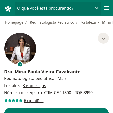
Men
O que você está procurando?
Homepage
Reumatologista Pediátrico
Fortaleza
Miria 
Dra.
Miria Paula Vieira Cavalcante
sobre as especializaçõe
Reumatologista pediátrica
·
Mais
Fortaleza
3 endereços
Número de registro: CRM CE 11800 - RQE 8990
6 opiniões