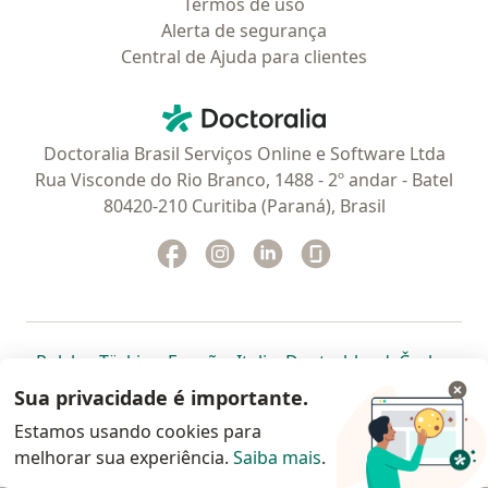
Termos de uso
Alerta de segurança
Central de Ajuda para clientes
Contato
Doctoralia - Homepage
Doctoralia Brasil Serviços Online e Software Ltda
Rua Visconde do Rio Branco, 1488 - 2º andar - Batel
80420-210 Curitiba (Paraná), Brasil
Facebook
abre num novo separador
Instagram
abre num novo separador
Linkedin
abre num novo separad
Glassdoor
abre num novo se
abre num novo separador
abre num novo separador
abre num novo separador
abre num novo separado
abre num n
abre
Polska
,
Türkiye
,
España
,
Italia
,
Deutschland
,
Česko
,
abre num novo separador
abre num novo separador
abre num novo separador
abre num novo separa
abre num no
abre n
Portugal
,
México
,
Chile
,
Brasil
,
Argentina
,
Perú
,
Sua privacidade é importante.
abre num novo separad
Colombia
Estamos usando cookies para
melhorar sua experiência.
www.doctoralia.com.br © 2026 - Agende agora sua
Saiba mais
.
consulta