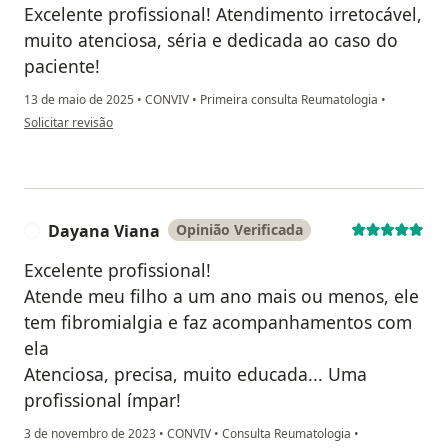
Excelente profissional! Atendimento irretocável,
muito atenciosa, séria e dedicada ao caso do
paciente!
13 de maio de 2025
•
CONVIV
•
Primeira consulta Reumatologia
•
na opinião do utilizador Paulo
Solicitar revisão
Dayana Viana
Opinião Verificada
D
Excelente profissional!
Atende meu filho a um ano mais ou menos, ele
tem fibromialgia e faz acompanhamentos com
ela
Atenciosa, precisa, muito educada... Uma
profissional ímpar!
3 de novembro de 2023
•
CONVIV
•
Consulta Reumatologia
•