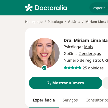
especiali
Homepage
Psicólogo
Goiânia
Miriam Lima 
Dra.
Miriam Lima Ba
sobre as
Psicóloga
·
Mais
Goiânia
2 endereços
Número de registro: CR
25 opiniões
Mostrar número
Experiência
Serviços
Consultório