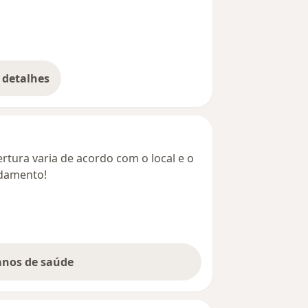
 detalhes
bre o endereço
rtura varia de acordo com o local e o
ndamento!
lanos de saúde