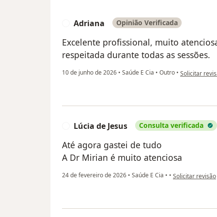
Adriana
Opinião Verificada
A
Excelente profissional, muito atencios
respeitada durante todas as sessões.
na opinião do
10 de junho de 2026
•
Saúde E Cia
•
Outro
•
Solicitar revi
Lúcia de Jesus
Consulta verificada
L
Até agora gastei de tudo
A Dr Mirian é muito atenciosa
na opinião do uti
24 de fevereiro de 2026
•
Saúde E Cia
•
•
Solicitar revisão