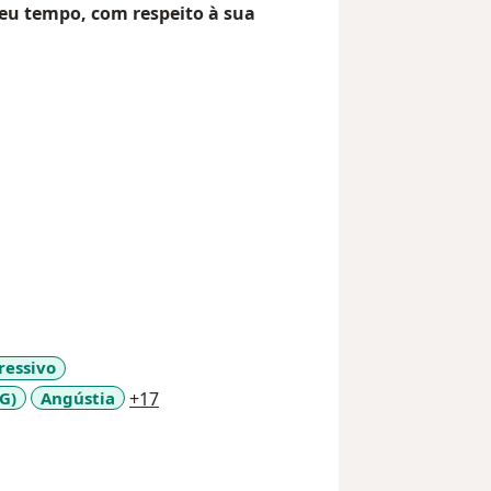
u tempo, com respeito à sua
ressivo
a11y_sr_more_diseases
G)
Angústia
+17