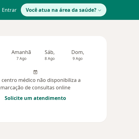
Entrar
Você atua na área da saúde?
Amanhã
Sáb,
Dom,
Segunda-feira
Ter,
7 Ago
8 Ago
9 Ago
10 Ago
11 Ag
 centro médico não disponibiliza a
marcação de consultas online
Solicite um atendimento