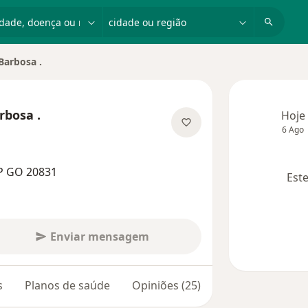
dade, doença ou nome
cidade ou região
Barbosa .
rbosa .
Hoje
6 Ago
 especializações
P GO 20831
Este
Enviar mensagem
s
Planos de saúde
Opiniões (25)