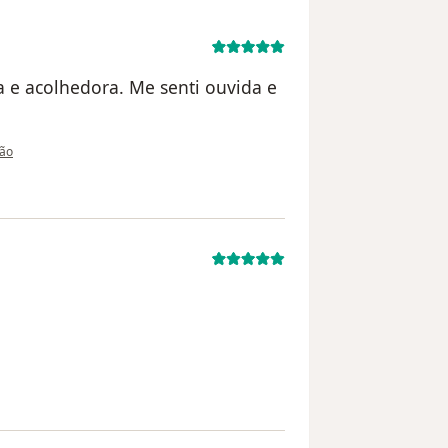
a e acolhedora. Me senti ouvida e
 utilizador Adriana
são
lizador Lúcia de Jesus