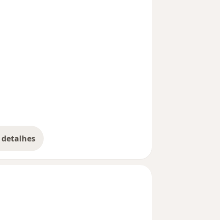
 detalhes
bre a experiência