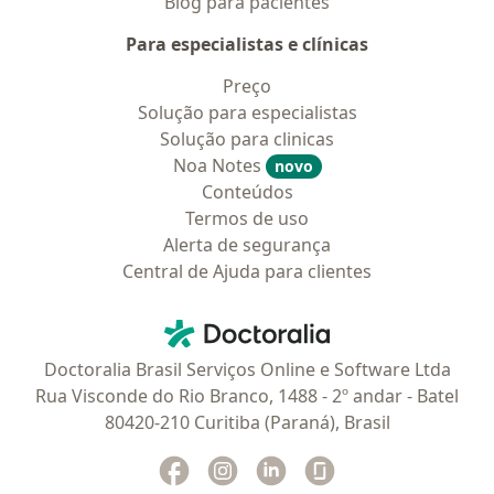
Blog para pacientes
Para especialistas e clínicas
Preço
Solução para especialistas
Solução para clinicas
Noa Notes
novo
Conteúdos
Termos de uso
Alerta de segurança
Central de Ajuda para clientes
Contato
Doctoralia - Homepage
Doctoralia Brasil Serviços Online e Software Ltda
Rua Visconde do Rio Branco, 1488 - 2º andar - Batel
80420-210 Curitiba (Paraná), Brasil
Facebook
abre num novo separador
Instagram
abre num novo separador
Linkedin
abre num novo separad
Glassdoor
abre num novo se