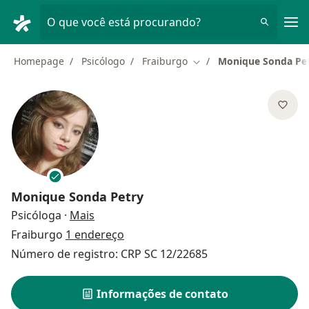
Men
O que você está procurando?
Homepage
Psicólogo
Fraiburgo
Monique Sonda Pe
Mudar de cidade
Monique Sonda Petry
sobre as especializações
Psicóloga
·
Mais
Fraiburgo
1 endereço
Número de registro: CRP SC 12/22685
Informações de contato