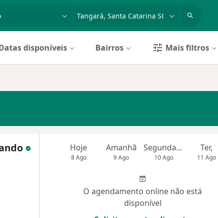
dade, doença ou nome
cidade ou região
Datas disponíveis
Bairros
Mais filtros
rando
Hoje
Amanhã
Segunda-feira
Ter,
8 Ago
9 Ago
10 Ago
11 Ago
O agendamento online não está
disponível