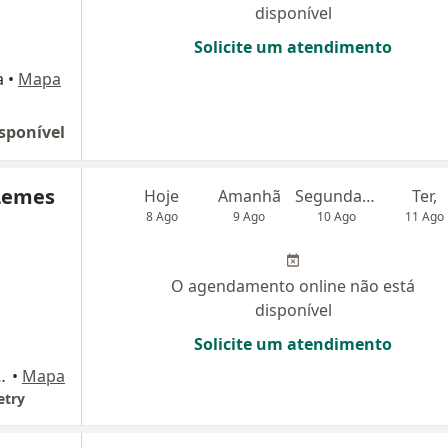
disponível
Solicite um atendimento
a
•
Mapa
sponível
 Lemes
Hoje
Amanhã
Segunda-feira
Ter,
8 Ago
9 Ago
10 Ago
11 Ago
O agendamento online não está
disponível
Solicite um atendimento
s, Sala 02, Centro, Fraiburgo
•
Mapa
etry