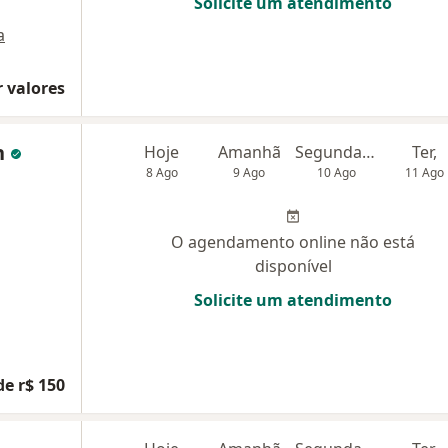
Solicite um atendimento
a
 valores
n
Hoje
Amanhã
Segunda-feira
Ter,
8 Ago
9 Ago
10 Ago
11 Ago
O agendamento online não está
disponível
Solicite um atendimento
de r$ 150