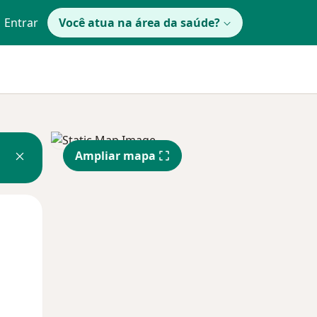
Entrar
Você atua na área da saúde?
Ampliar mapa
Qua
Qui,
Sex,
12 Ago
13 Ago
14 Ago