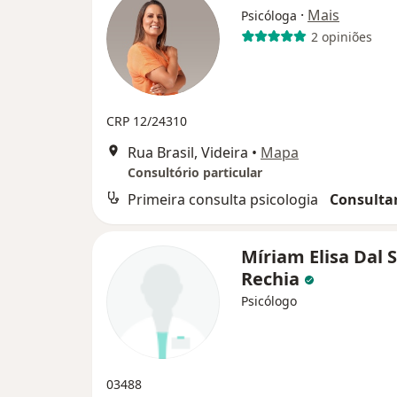
·
Mais
Psicóloga
2 opiniões
CRP 12/24310
Rua Brasil, Videira
•
Mapa
Consultório particular
Primeira consulta psicologia
Consultar
Míriam Elisa Dal 
Rechia
Psicólogo
03488