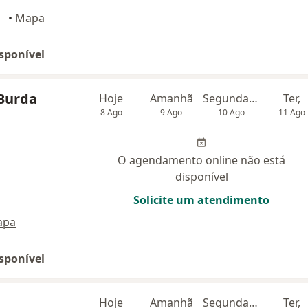
•
Mapa
sponível
Burda
Hoje
Amanhã
Segunda-feira
Ter,
8 Ago
9 Ago
10 Ago
11 Ago
O agendamento online não está
disponível
Solicite um atendimento
apa
sponível
Hoje
Amanhã
Segunda-feira
Ter,