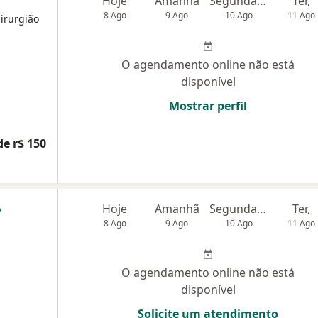
Hoje
Amanhã
Segunda-feira
Ter,
8 Ago
9 Ago
10 Ago
11 Ago
Cirurgião
O agendamento online não está
disponível
Mostrar perfil
de r$ 150
Hoje
Amanhã
Segunda-feira
Ter,
8 Ago
9 Ago
10 Ago
11 Ago
O agendamento online não está
disponível
Solicite um atendimento