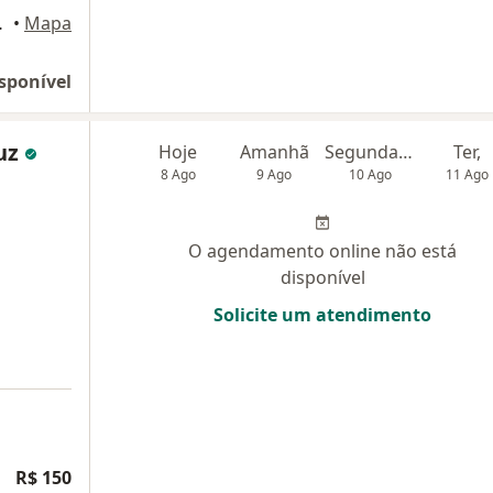
 5, Videira
•
Mapa
sponível
uz
Hoje
Amanhã
Segunda-feira
Ter,
8 Ago
9 Ago
10 Ago
11 Ago
O agendamento online não está
disponível
Solicite um atendimento
R$ 150