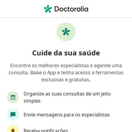
Men
Amil • Montes Claros, Minas Gerais MG
Filtros
Convênio:
Amil
Ma
Médicos Amil em Montes Claros
Cuide da sua saúde
Encontre os melhores especialistas e agende uma
Qual especialização você está procurando?
consulta. Baixe o App e tenha acesso a ferramentas
Ortopedista - Traumatologista
Psicólogo
exclusivas e gratuitas.
Organize as suas consultas de um jeito
simples
Envie mensagens para os especialistas
Receba notificações