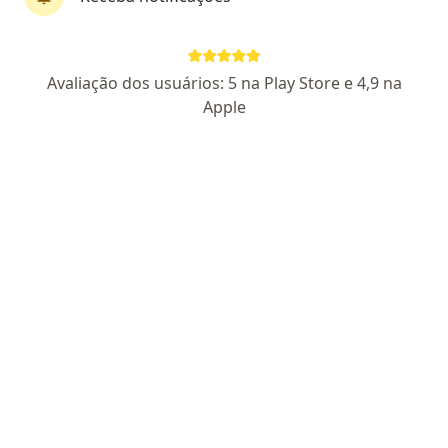
Dra. Amanda Rocha Ramos Racine
·
Mais
Dentista
Avaliação dos usuários: 5 na Play Store e 4,9 na
440 opiniões
Apple
CRO MG 41136
Pacientes fiéis
Rua Doutor Veloso, 858 - Centro, Montes Claros
•
Mapa
Consultório odontológico Dra. Amanda Rocha
Aceita Amil
Consulta Odontológica
Esse especialista não oferece agendamento online para esse endereço.
Solicite um atendimento