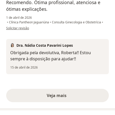
Recomendo. Ótima profissional, atenciosa e
ótimas explicações.
1 de abril de 2026
•
Clínica Pantheon Jaguariúna
•
Consulta Ginecologia e Obstetrícia
•
na opinião do utilizador Roberta Goulart
Solicitar revisão
Dra. Nádia Costa Pavarini Lopes
Obrigada pela devolutiva, Roberta!! Estou
sempre à disposição para ajudar!!
15 de abril de 2026
Veja mais
opiniões acima