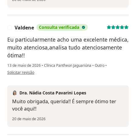
Valdene
Consulta verificada
V
Eu particularmente acho uma excelente médica,
muito atenciosa,analisa tudo atenciosamente
ótima!!
13 de maio de 2026
•
Clínica Pantheon Jaguariúna
•
Outro
•
na opinião do utilizador Valdene
Solicitar revisão
Dra. Nádia Costa Pavarini Lopes
Muito obrigada, querida!! É sempre ótimo ter
você aqui!!
20 de maio de 2026