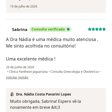
19 de julho de 2026
Sabrina
Consulta verificada
S
A Dra Nádia é uma médica muito atenciosa ,
Me sinto acolhida no consultório!
Uma excelente médica !
26 de junho de 2026
•
Clínica Pantheon Jaguariúna
•
Consulta Ginecologia e Obstetrícia
•
na opinião do utilizador Sabrina
Solicitar revisão
Dra. Nádia Costa Pavarini Lopes
Muito obrigada, Sabrina! Espero vê-la
novamente em breve &lt;3