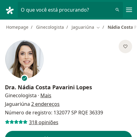
Men
O que você está procurando?
Homepage
Ginecologista
Jaguariúna
Nádia Costa P
Mudar de cidade
Dra.
Nádia Costa Pavarini Lopes
sobre as especializações
Ginecologista
·
Mais
Jaguariúna
2 endereços
Número de registro: 132077 SP RQE 36339
318 opiniões