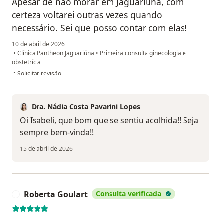
Apesar de não morar em Jaguariúna, com
certeza voltarei outras vezes quando
necessário. Sei que posso contar com elas!
10 de abril de 2026
•
Clínica Pantheon Jaguariúna
•
Primeira consulta ginecologia e
obstetrícia
na opinião do utilizador Isabeli da Costa
•
Solicitar revisão
Dra. Nádia Costa Pavarini Lopes
Oi Isabeli, que bom que se sentiu acolhida!! Seja
sempre bem-vinda!!
15 de abril de 2026
Roberta Goulart
Consulta verificada
R