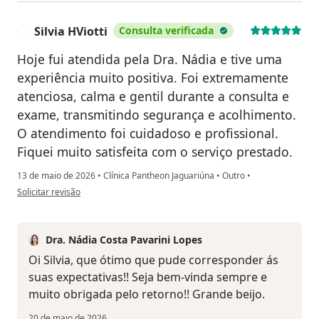
Silvia HViotti
Consulta verificada
S
Hoje fui atendida pela Dra. Nádia e tive uma
experiência muito positiva. Foi extremamente
atenciosa, calma e gentil durante a consulta e
exame, transmitindo segurança e acolhimento.
O atendimento foi cuidadoso e profissional.
Fiquei muito satisfeita com o serviço prestado.
13 de maio de 2026
•
Clínica Pantheon Jaguariúna
•
Outro
•
na opinião do utilizador Silvia HViotti
Solicitar revisão
Dra. Nádia Costa Pavarini Lopes
Oi Silvia, que ótimo que pude corresponder ás
suas expectativas!! Seja bem-vinda sempre e
muito obrigada pelo retorno!! Grande beijo.
20 de maio de 2026