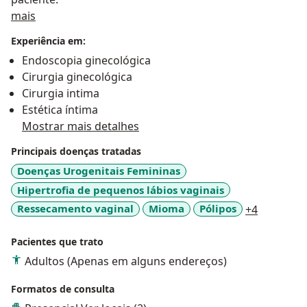
Sobre mim
mais
Experiência em:
Endoscopia ginecológica
Cirurgia ginecológica
Cirurgia intima
Estética íntima
Mostrar mais detalhes
Principais doenças tratadas
Doenças Urogenitais Femininas
Hipertrofia de pequenos lábios vaginais
a11y_sr_
Ressecamento vaginal
Mioma
Pólipos
+4
Pacientes que trato
Adultos (Apenas em alguns endereços)
Formatos de consulta