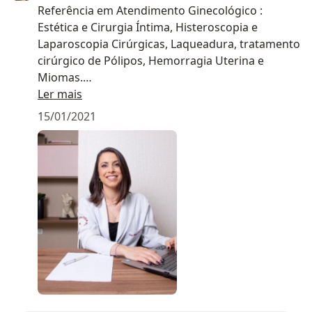
Referência em Atendimento Ginecológico :
Estética e Cirurgia Íntima, Histeroscopia e
Laparoscopia Cirúrgicas, Laqueadura, tratamento
cirúrgico de Pólipos, Hemorragia Uterina e
Miomas.
Viabilizo agendamento on-line , atendimento por
Ler mais
telemedicina personalizado a pacientes em todo
15/01/2021
Brasil e brasileiros residentes no exterior.
Atendimento humanizado na área de Ginecologia
e Obstetrícia, que vai desde rotina e
anticoncepção até cirurgia ginecológica com
técnicas minimamente invasivas e estética íntima.