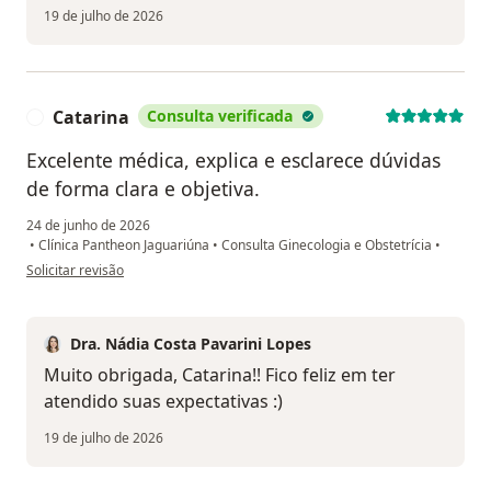
19 de julho de 2026
Catarina
Consulta verificada
C
Excelente médica, explica e esclarece dúvidas
de forma clara e objetiva.
24 de junho de 2026
•
Clínica Pantheon Jaguariúna
•
Consulta Ginecologia e Obstetrícia
•
na opinião do utilizador Catarina
Solicitar revisão
Dra. Nádia Costa Pavarini Lopes
Muito obrigada, Catarina!! Fico feliz em ter
atendido suas expectativas :)
19 de julho de 2026