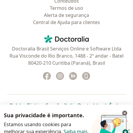
Conteúdos
Termos de uso
Alerta de segurança
Central de Ajuda para clientes
Contato
Doctoralia - Homepage
Doctoralia Brasil Serviços Online e Software Ltda
Rua Visconde do Rio Branco, 1488 - 2º andar - Batel
80420-210 Curitiba (Paraná), Brasil
Facebook
abre num novo separador
Instagram
abre num novo separador
Linkedin
abre num novo separad
Glassdoor
abre num novo se
abre num novo separador
abre num novo separador
abre num novo separador
abre num novo separado
abre num n
abre
Polska
,
Türkiye
,
España
,
Italia
,
Deutschland
,
Česko
,
abre num novo separador
abre num novo separador
abre num novo separador
abre num novo separa
abre num no
abre n
Portugal
,
México
,
Chile
,
Brasil
,
Argentina
,
Perú
,
Sua privacidade é importante.
abre num novo separad
Colombia
Estamos usando cookies para
melhorar sua experiência.
www.doctoralia.com.br © 2026 - Agende agora sua
Saiba mais
.