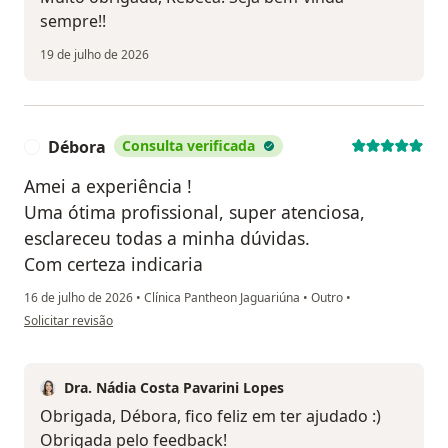
sempre!!
19 de julho de 2026
Débora
Consulta verificada
D
Amei a experiência !
Uma ótima profissional, super atenciosa,
esclareceu todas a minha dúvidas.
Com certeza indicaria
16 de julho de 2026
•
Clínica Pantheon Jaguariúna
•
Outro
•
na opinião do utilizador Débora
Solicitar revisão
Dra. Nádia Costa Pavarini Lopes
Obrigada, Débora, fico feliz em ter ajudado :)
Obrigada pelo feedback!