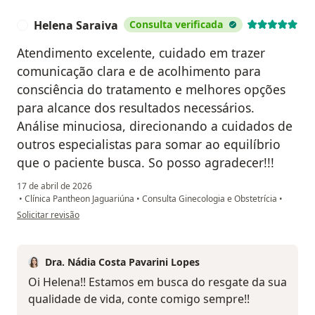
Helena Saraiva
Consulta verificada
H
Atendimento excelente, cuidado em trazer
comunicação clara e de acolhimento para
consciência do tratamento e melhores opções
para alcance dos resultados necessários.
Análise minuciosa, direcionando a cuidados de
outros especialistas para somar ao equilíbrio
que o paciente busca. So posso agradecer!!!
17 de abril de 2026
•
Clínica Pantheon Jaguariúna
•
Consulta Ginecologia e Obstetrícia
•
na opinião do utilizador Helena Saraiva
Solicitar revisão
Dra. Nádia Costa Pavarini Lopes
Oi Helena!! Estamos em busca do resgate da sua
qualidade de vida, conte comigo sempre!!