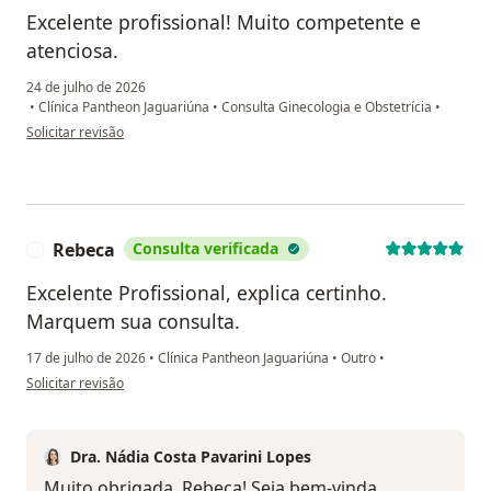
Excelente profissional! Muito competente e
atenciosa.
24 de julho de 2026
•
Clínica Pantheon Jaguariúna
•
Consulta Ginecologia e Obstetrícia
•
na opinião do utilizador Paula
Solicitar revisão
Rebeca
Consulta verificada
R
Excelente Profissional, explica certinho.
Marquem sua consulta.
17 de julho de 2026
•
Clínica Pantheon Jaguariúna
•
Outro
•
na opinião do utilizador Rebeca
Solicitar revisão
Dra. Nádia Costa Pavarini Lopes
Muito obrigada, Rebeca! Seja bem-vinda