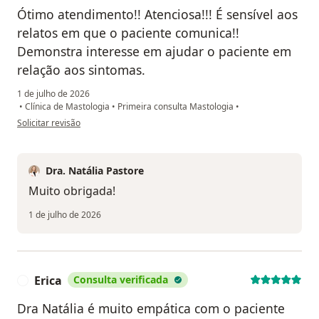
Ótimo atendimento!! Atenciosa!!! É sensível aos
relatos em que o paciente comunica!!
Demonstra interesse em ajudar o paciente em
relação aos sintomas.
1 de julho de 2026
•
Clínica de Mastologia
•
Primeira consulta Mastologia
•
na opinião do utilizador Eliana Aparecida Cypriano da Silva
Solicitar revisão
Dra. Natália Pastore
Muito obrigada!
1 de julho de 2026
Erica
Consulta verificada
E
Dra Natália é muito empática com o paciente