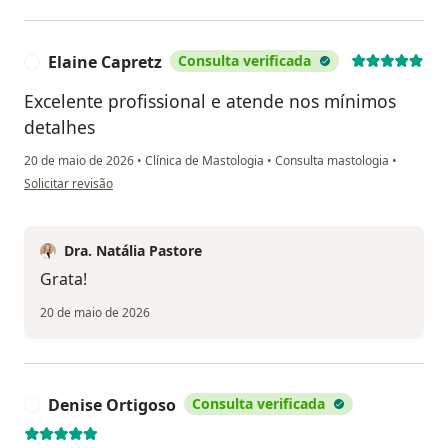
Elaine Capretz
Consulta verificada
E
Excelente profissional e atende nos mínimos
detalhes
20 de maio de 2026
•
Clínica de Mastologia
•
Consulta mastologia
•
na opinião do utilizador Elaine Capretz
Solicitar revisão
Dra. Natália Pastore
Grata!
20 de maio de 2026
Denise Ortigoso
Consulta verificada
D