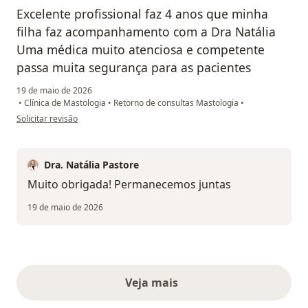
Excelente profissional faz 4 anos que minha
filha faz acompanhamento com a Dra Natália
Uma médica muito atenciosa e competente
passa muita segurança para as pacientes
19 de maio de 2026
•
Clínica de Mastologia
•
Retorno de consultas Mastologia
•
na opinião do utilizador Denise Ortigoso
Solicitar revisão
Dra. Natália Pastore
Muito obrigada! Permanecemos juntas
19 de maio de 2026
Veja mais
opiniões acima