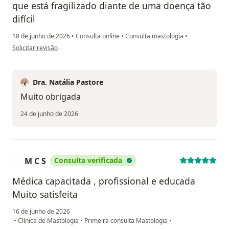
que está fragilizado diante de uma doença tão
difícil
18 de junho de 2026
•
Consulta online
•
Consulta mastologia
•
na opinião do utilizador Erica
Solicitar revisão
Dra. Natália Pastore
Muito obrigada
24 de junho de 2026
M C S
Consulta verificada
M
Médica capacitada , profissional e educada
Muito satisfeita
16 de junho de 2026
•
Clínica de Mastologia
•
Primeira consulta Mastologia
•