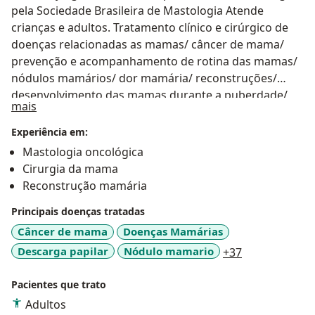
pela Sociedade Brasileira de Mastologia Atende
crianças e adultos. Tratamento clínico e cirúrgico de
doenças relacionadas as mamas/ câncer de mama/
prevenção e acompanhamento de rotina das mamas/
nódulos mamários/ dor mamária/ reconstruções/
desenvolvimento das mamas durante a puberdade/
Sobre mim
mais
alterações mamárias em crianças Acompanhamento e
orientação de lactantes, tratamento de complicações
Experiência em:
relacionadas a amamentação. Laserterapia associada
Mastologia oncológica
a amamentação. ATENDIMENTO DE MULHERES E
Cirurgia da mama
CRIANÇAS
Reconstrução mamária
Principais doenças tratadas
Câncer de mama
Doenças Mamárias
a11y_sr_more
Descarga papilar
Nódulo mamario
+37
Pacientes que trato
Adultos