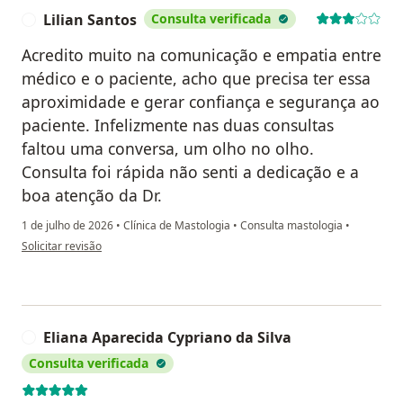
Lilian Santos
Consulta verificada
L
Acredito muito na comunicação e empatia entre
médico e o paciente, acho que precisa ter essa
aproximidade e gerar confiança e segurança ao
paciente. Infelizmente nas duas consultas
faltou uma conversa, um olho no olho.
Consulta foi rápida não senti a dedicação e a
boa atenção da Dr.
1 de julho de 2026
•
Clínica de Mastologia
•
Consulta mastologia
•
na opinião do utilizador Lilian Santos
Solicitar revisão
Eliana Aparecida Cypriano da Silva
E
Consulta verificada