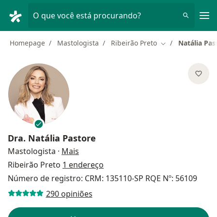
Men
O que você está procurando?
Homepage
Mastologista
Ribeirão Preto
Natália Pas
Mudar de cidade
Dra.
Natália Pastore
sobre as especializações
Mastologista
·
Mais
Ribeirão Preto
1 endereço
Número de registro: CRM: 135110-SP RQE Nº: 56109
290 opiniões