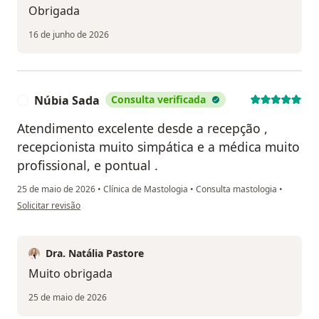
Obrigada
16 de junho de 2026
Núbia Sada
Consulta verificada
N
Atendimento excelente desde a recepção ,
recepcionista muito simpática e a médica muito
profissional, e pontual .
25 de maio de 2026
•
Clínica de Mastologia
•
Consulta mastologia
•
na opinião do utilizador Núbia Sada
Solicitar revisão
Dra. Natália Pastore
Muito obrigada
25 de maio de 2026