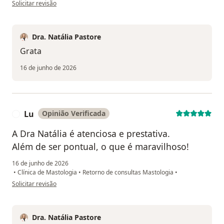
na opinião do utilizador M C S
Solicitar revisão
Dra. Natália Pastore
Grata
16 de junho de 2026
Lu
Opinião Verificada
L
A Dra Natália é atenciosa e prestativa.
Além de ser pontual, o que é maravilhoso!
16 de junho de 2026
•
Clínica de Mastologia
•
Retorno de consultas Mastologia
•
na opinião do utilizador Lu
Solicitar revisão
Dra. Natália Pastore