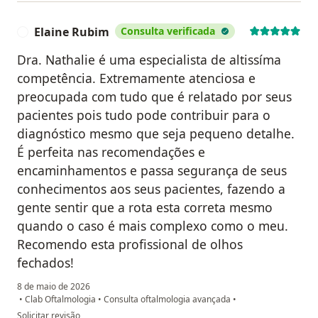
Elaine Rubim
Consulta verificada
E
Dra. Nathalie é uma especialista de altissíma
competência. Extremamente atenciosa e
preocupada com tudo que é relatado por seus
pacientes pois tudo pode contribuir para o
diagnóstico mesmo que seja pequeno detalhe.
É perfeita nas recomendações e
encaminhamentos e passa segurança de seus
conhecimentos aos seus pacientes, fazendo a
gente sentir que a rota esta correta mesmo
quando o caso é mais complexo como o meu.
Recomendo esta profissional de olhos
fechados!
8 de maio de 2026
•
Clab Oftalmologia
•
Consulta oftalmologia avançada
•
na opinião do utilizador Elaine Rubim
Solicitar revisão