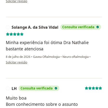
Solicitar revisão
Solange A. da Silva Vidal
Consulta verificada
S
Minha experiência foi ótima Dra Nathalie
bastante atenciosa
8 de julho de 2026
•
Gavea Oftalmologia
•
Neuro-oftalmologia
•
na opinião do utilizador Solange A. da Silva Vidal
Solicitar revisão
LH
Consulta verificada
L
Muito boa
Bom conhecimento sobre o assunto