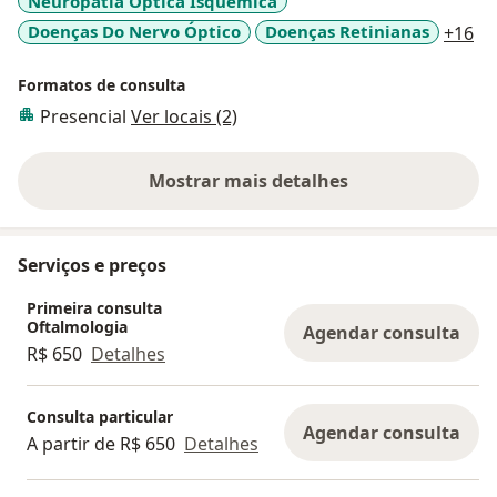
Neuropatia Óptica Isquêmica
a1
Doenças Do Nervo Óptico
Doenças Retinianas
+16
Formatos de consulta
Presencial
Ver locais (2)
Mostrar mais detalhes
sobre a experiência
Serviços e preços
Primeira consulta
Oftalmologia
Agendar consulta
R$ 650
Detalhes
Consulta particular
Agendar consulta
A partir de R$ 650
Detalhes