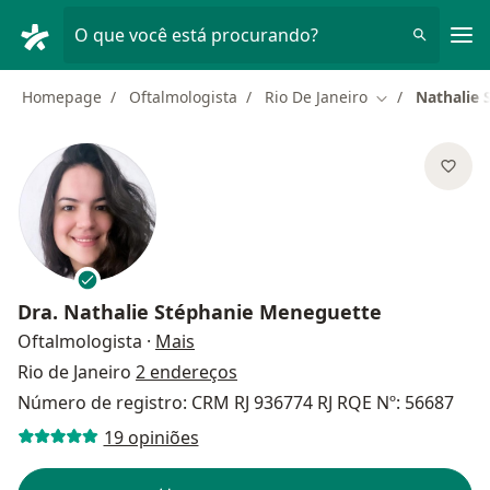
Men
O que você está procurando?
Homepage
Oftalmologista
Rio De Janeiro
Nathalie 
Mudar de cida
Dra.
Nathalie Stéphanie Meneguette
sobre as especializações
Oftalmologista
·
Mais
Rio de Janeiro
2 endereços
Número de registro: CRM RJ 936774 RJ RQE Nº: 56687
19 opiniões