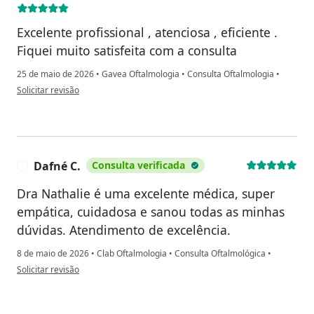
Excelente profissional , atenciosa , eficiente .
Fiquei muito satisfeita com a consulta
25 de maio de 2026
•
Gavea Oftalmologia
•
Consulta Oftalmologia
•
na opinião do utilizador Patricia Costa campos
Solicitar revisão
Dafné C.
Consulta verificada
D
Dra Nathalie é uma excelente médica, super
empática, cuidadosa e sanou todas as minhas
dúvidas. Atendimento de excelência.
8 de maio de 2026
•
Clab Oftalmologia
•
Consulta Oftalmológica
•
na opinião do utilizador Dafné C.
Solicitar revisão