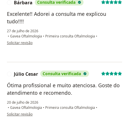
Bárbara
Consulta verificada
B
Excelente!! Adorei a consulta me explicou
tudo!!!!
27 de julho de 2026
•
Gavea Oftalmologia
•
Primeira consulta Oftalmologia
•
na opinião do utilizador Bárbara
Solicitar revisão
Júlio Cesar
Consulta verificada
J
Ótima profissional e muito atenciosa. Goste do
atendimento e recomendo.
20 de julho de 2026
•
Gavea Oftalmologia
•
Primeira consulta Oftalmologia
•
na opinião do utilizador Júlio Cesar
Solicitar revisão