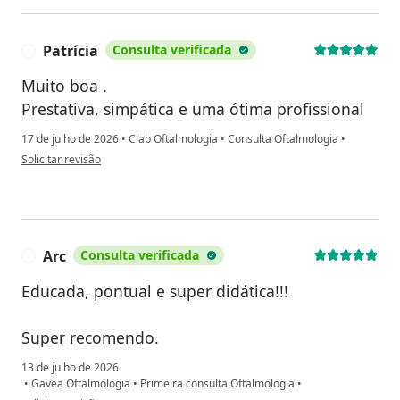
Patrícia
Consulta verificada
P
Muito boa .
Prestativa, simpática e uma ótima profissional
17 de julho de 2026
•
Clab Oftalmologia
•
Consulta Oftalmologia
•
na opinião do utilizador Patrícia
Solicitar revisão
Arc
Consulta verificada
A
Educada, pontual e super didática!!!
Super recomendo.
13 de julho de 2026
•
Gavea Oftalmologia
•
Primeira consulta Oftalmologia
•
na opinião do utilizador Arc