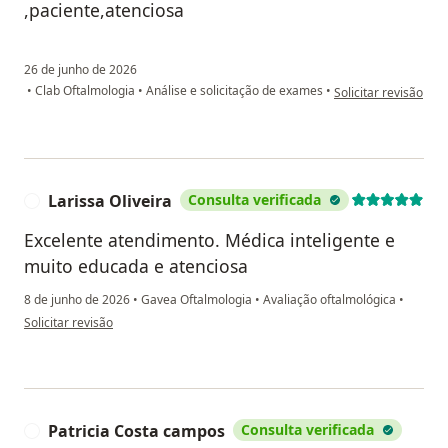
,paciente,atenciosa
26 de junho de 2026
na opinião do utiliz
•
Clab Oftalmologia
•
Análise e solicitação de exames
•
Solicitar revisão
Larissa Oliveira
Consulta verificada
L
Excelente atendimento. Médica inteligente e
muito educada e atenciosa
8 de junho de 2026
•
Gavea Oftalmologia
•
Avaliação oftalmológica
•
na opinião do utilizador Larissa Oliveira
Solicitar revisão
Patricia Costa campos
Consulta verificada
P