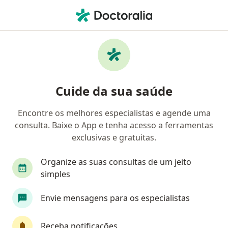
Men
Nefrologista • Belo Horizonte, Minas Gerais MG
Filtros
Convênio:
Cemig Saúde
Nefrologistas Cemig Saúde em Belo
Cuide da sua saúde
Horizonte
Encontre os melhores especialistas e agende uma
consulta. Baixe o App e tenha acesso a ferramentas
exclusivas e gratuitas.
Organize as suas consultas de um jeito
simples
Envie mensagens para os especialistas
First Class
Dr. Ariel Augusto de Britto Rosa
·
Mais
Nefrologista
Receba notificações