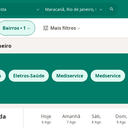
dade, doença ou nome
cidade ou região
Bairros
•
1
Mais filtros
neiro
s
Eletros-Saúde
Mediservice
Medservice
ida
Hoje
Amanhã
Sáb,
Dom,
6 Ago
7 Ago
8 Ago
9 Ago