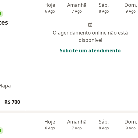
Hoje
Amanhã
Sáb,
Dom,
6 Ago
7 Ago
8 Ago
9 Ago
l
tes
O agendamento online não está
disponível
Solicite um atendimento
Mapa
R$ 700
Hoje
Amanhã
Sáb,
Dom,
6 Ago
7 Ago
8 Ago
9 Ago
l