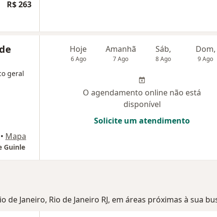
R$ 263
 de
Hoje
Amanhã
Sáb,
Dom,
6 Ago
7 Ago
8 Ago
9 Ago
co geral
O agendamento online não está
disponível
Solicite um atendimento
•
Mapa
e Guinle
io de Janeiro, Rio de Janeiro RJ, em áreas próximas à sua bu