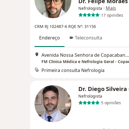
Dr. Felipe Morae
·
Mais
Nefrologista
17 opiniões
CRM RJ 102487-6
RQE Nº: 31156
Endereço
Teleconsulta
Avenida Nossa Senhora de Copacabana 749, Rio de Janeiro
FM Clinica Médica e Nefrologia Geral - Cop
Primeira consulta Nefrologia
Dr. Diego Silveira
Nefrologista
5 opiniões