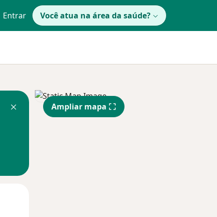
Entrar
Você atua na área da saúde?
Ampliar mapa
Segunda-feira
Ter,
Qua
10 Ago
11 Ago
12 Ago