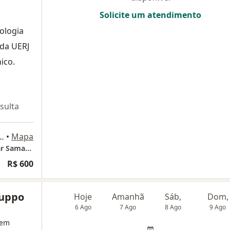
Solicite um atendimento
ologia
 da UERJ
ico.
sulta
i 550, bloco A, Rio de Janeiro
•
Mapa
Americas Medical City - Complexo Hospitalar Samaritano E Vitória
R$ 600
Puppo
Hoje
Amanhã
Sáb,
Dom,
6 Ago
7 Ago
8 Ago
9 Ago
 em