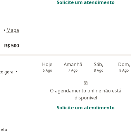
Solicite um atendimento
•
Mapa
R$ 500
Hoje
Amanhã
Sáb,
Dom,
6 Ago
7 Ago
8 Ago
9 Ago
·
co geral
O agendamento online não está
disponível
Solicite um atendimento
ela