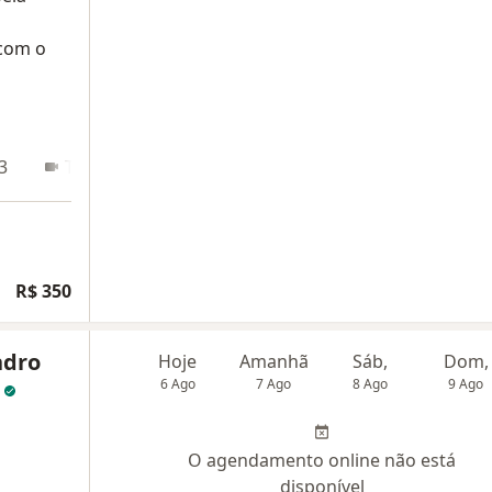
 com o
3
Teleconsulta
R$ 350
ndro
Hoje
Amanhã
Sáb,
Dom,
s
6 Ago
7 Ago
8 Ago
9 Ago
O agendamento online não está
disponível