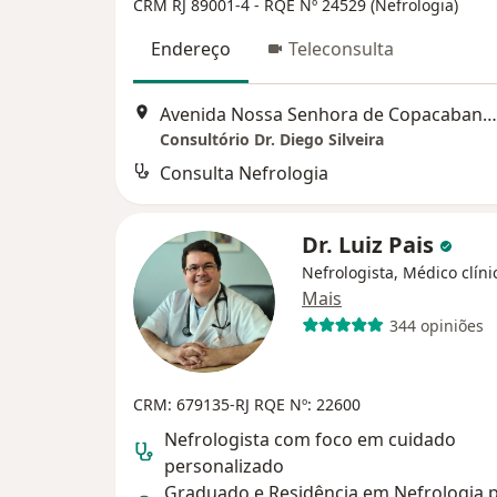
CRM RJ 89001-4
- RQE Nº 24529 (Nefrologia)
Endereço
Teleconsulta
Avenida Nossa Senhora de Copacabana, 1183, Rio de Janeiro
Consultório Dr. Diego Silveira
Consulta Nefrologia
Dr. Luiz Pais
Nefrologista, Médico clíni
Mais
344 opiniões
CRM: 679135-RJ RQE Nº: 22600
Nefrologista com foco em cuidado
personalizado
Graduado e Residência em Nefrologia p