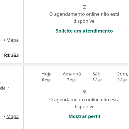
O agendamento online não está
disponível
Solicite um atendimento
•
Mapa
R$ 263
Hoje
Amanhã
Sáb,
Dom,
6 Ago
7 Ago
8 Ago
9 Ago
,
·
cial
O agendamento online não está
disponível
•
Mapa
Mostrar perfil