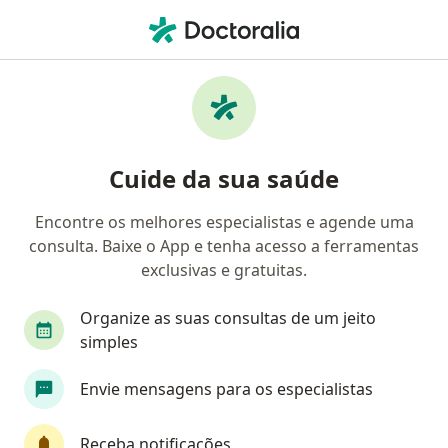
Men
Nefrologista • Santos, São Paulo SP
Filtros
Convênio
Mapa
Nefrologistas em Santos
Cuide da sua saúde
Encontre os melhores especialistas e agende uma
Qual é o seu convênio?
consulta. Baixe o App e tenha acesso a ferramentas
exclusivas e gratuitas.
Organize as suas consultas de um jeito
simples
Envie mensagens para os especialistas
Receba notificações