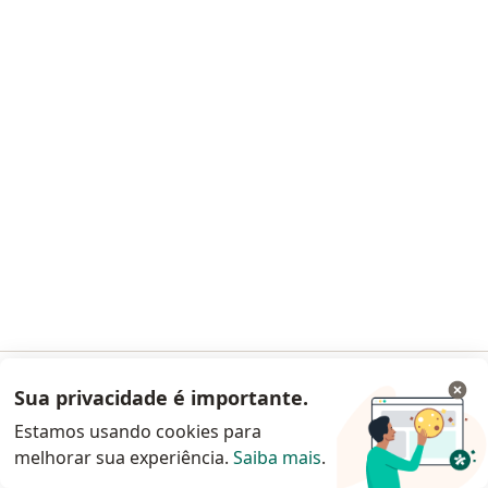
Pro Renal Clin D R Dial E Transpl
Nefrologista
R Santos Ferreira, 1655, Canoas
•
Mapa
Pro Renal Clin D R Dial E Transpl
Nenhum profissional neste centro médico tem consultas disponíveis
Mostrar perfil
Sua privacidade é importante.
Acessar App
Estamos usando cookies para
melhorar sua experiência.
Saiba mais
.
Continuar pelo site da Doctoralia