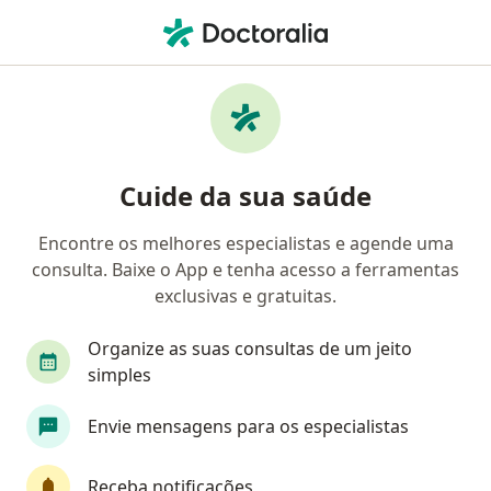
Men
Nefrologista • Sapucaia Do Sul, Rio Grande do Sul RS
Filtros
Convênio
Mapa
Nefrologistas em Sapucaia Do Sul
Cuide da sua saúde
Encontre os melhores especialistas e agende uma
Qual é o seu convênio?
consulta. Baixe o App e tenha acesso a ferramentas
exclusivas e gratuitas.
Organize as suas consultas de um jeito
simples
Envie mensagens para os especialistas
Dr. Rodrigo Motta Pereira
Receba notificações