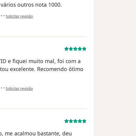
 vários outros nota 1000.
na opinião do utilizador FRANCIELLE ZAVADNIAK CAMPOS LESS
a
•
•
Solicitar revisão
D e fiquei muito mal, foi com a
stou excelente. Recomendo ótimo
na opinião do utilizador Vitor
a
•
•
Solicitar revisão
so, me acalmou bastante, deu