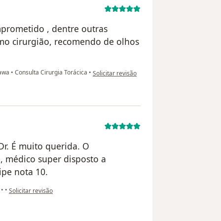
mprometido , dentre outras
mo cirurgião, recomendo de olhos
na opinião do utilizador Patrícia
sawa
•
Consulta Cirurgia Torácica
•
Solicitar revisão
Dr. É muito querida. O
, médico super disposto a
ipe nota 10.
na opinião do utilizador Vanessa
a
•
•
Solicitar revisão