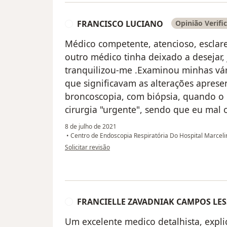
FRANCISCO LUCIANO
Opinião Verifi
F
Médico competente, atencioso, esclar
outro médico tinha deixado a desejar,
tranquilizou-me .Examinou minhas vá
que significavam as alterações apres
broncoscopia, com biópsia, quando o 
cirurgia "urgente", sendo que eu mal 
8 de julho de 2021
•
Centro de Endoscopia Respiratória Do Hospital Marce
na opinião do utilizador FRANCISCO LUCIANO
Solicitar revisão
FRANCIELLE ZAVADNIAK CAMPOS LES
F
Um excelente medico detalhista, expli