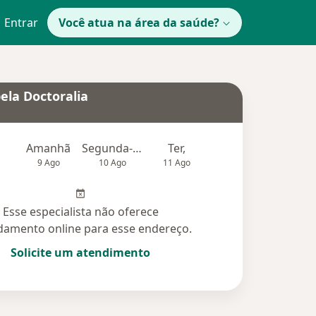
Entrar
Você atua na área da saúde?
ela Doctoralia
Amanhã
Segunda-feira
Ter,
Qua
Qui,
9 Ago
10 Ago
11 Ago
12 Ago
13 Ag
Esse especialista não oferece
amento online para esse endereço.
Solicite um atendimento