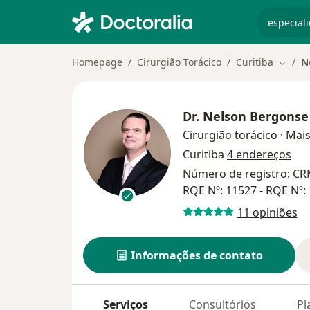
especiali
Homepage
Cirurgião Torácico
Curitiba
N
Mudar 
Dr.
Nelson Bergonse
Cirurgião torácico
·
Mai
Curitiba
4 endereços
Número de registro: CRM
RQE Nº: 11527 - RQE Nº:
11 opiniões
Informações de contato
Serviços
Consultórios
Pl