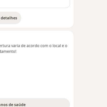
 detalhes
bre o endereço
rtura varia de acordo com o local e o
ndamento!
lanos de saúde