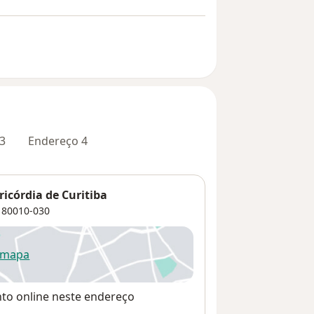
3
Endereço 4
icórdia de Curitiba
80010-030
 mapa
re num novo separador
nto online neste endereço