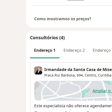
Como mostramos os preços?
Consultórios (4)
Endereço 1
Endereço 2
Endereço 
Irmandade da Santa Casa de Miser
Praca Rui Barbosa, 694,
Centro
,
Curitiba
Ampliar o
ab
Disponibilidade
Este especialista não oferece agendame