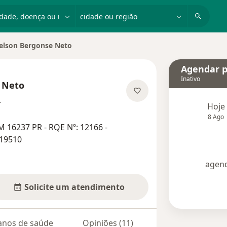
dade, doença ou nome
cidade ou região
elson Bergonse Neto
de cidade
Agendar p
Inativo
 Neto
sobre as especializações
s
Hoje
8 Ago
 16237 PR - RQE Nº: 12166 -
 19510
agend
Solicite um atendimento
anos de saúde
Opiniões (11)