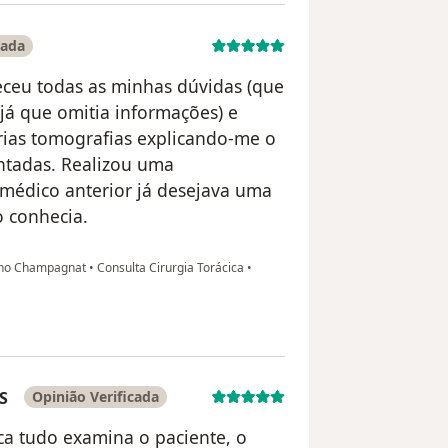
cada
eceu todas as minhas dúvidas (que
 já que omitia informações) e
rias tomografias explicando-me o
entadas. Realizou uma
médico anterior já desejava uma
o conhecia.
lino Champagnat
•
Consulta Cirurgia Torácica
•
S
Opinião Verificada
ca tudo examina o paciente, o