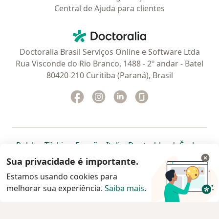
Central de Ajuda para clientes
Contato
Doctoralia - Homepage
Doctoralia Brasil Serviços Online e Software Ltda
Rua Visconde do Rio Branco, 1488 - 2º andar - Batel
80420-210 Curitiba (Paraná), Brasil
Facebook
abre num novo separador
Instagram
abre num novo separador
Linkedin
abre num novo separad
Glassdoor
abre num novo se
abre num novo separador
abre num novo separador
abre num novo separador
abre num novo separado
abre num n
abre
Polska
,
Türkiye
,
España
,
Italia
,
Deutschland
,
Česko
,
abre num novo separador
abre num novo separador
abre num novo separador
abre num novo separa
abre num no
abre n
Portugal
,
México
,
Chile
,
Brasil
,
Argentina
,
Perú
,
Sua privacidade é importante.
abre num novo separad
Colombia
Estamos usando cookies para
melhorar sua experiência.
www.doctoralia.com.br © 2026 - Agende agora sua
Saiba mais
.
consulta