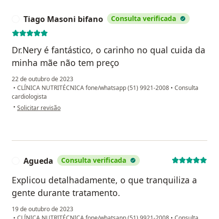
Tiago Masoni bifano
Consulta verificada
T
Dr.Nery é fantástico, o carinho no qual cuida da
minha mãe não tem preço
22 de outubro de 2023
•
CLÍNICA NUTRITÉCNICA fone/whatsapp (51) 9921-2008
•
Consulta
cardiologista
na opinião do utilizador Tiago Masoni bifano
•
Solicitar revisão
Agueda
Consulta verificada
A
Explicou detalhadamente, o que tranquiliza a
gente durante tratamento.
19 de outubro de 2023
•
CLÍNICA NUTRITÉCNICA fone/whatsapp (51) 9921-2008
•
Consulta