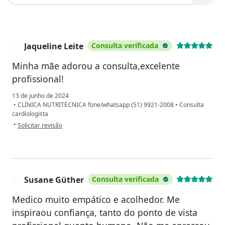
Jaqueline Leite
Consulta verificada
J
Minha mãe adorou a consulta,excelente
profissional!
13 de junho de 2024
•
CLÍNICA NUTRITÉCNICA fone/whatsapp (51) 9921-2008
•
Consulta
cardiologista
na opinião do utilizador Jaqueline Leite
•
Solicitar revisão
Susane Güther
Consulta verificada
S
Medico muito empático e acolhedor. Me
inspiraou confiança, tanto do ponto de vista