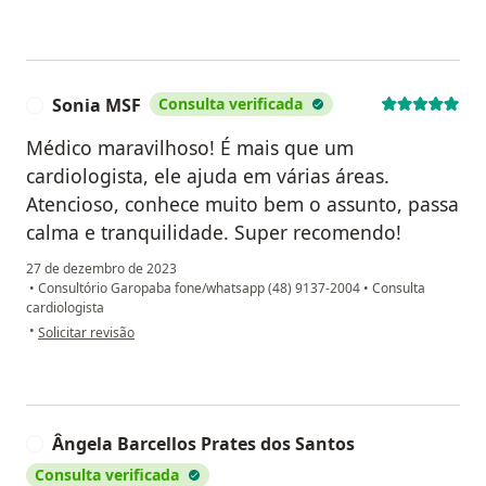
Sonia MSF
Consulta verificada
S
Médico maravilhoso! É mais que um
cardiologista, ele ajuda em várias áreas.
Atencioso, conhece muito bem o assunto, passa
calma e tranquilidade. Super recomendo!
27 de dezembro de 2023
•
Consultório Garopaba fone/whatsapp (48) 9137-2004
•
Consulta
cardiologista
na opinião do utilizador Sonia MSF
•
Solicitar revisão
Ângela Barcellos Prates dos Santos
Â
Consulta verificada