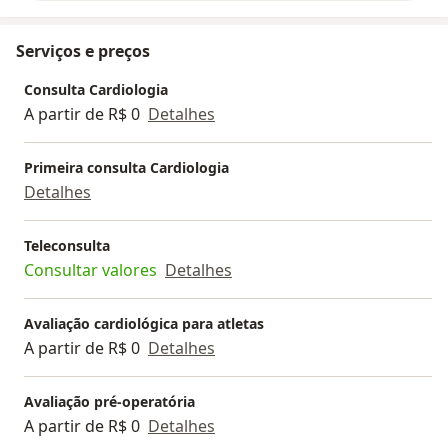
esposa nos encantamos desde a primeira vez e cada
vez mais me afinizo com o povo e o ritmo da cidade.
Serviços e preços
Desta forma, coloco à disposição de todas as pessoas
que me procuram, a minha experiência, empatia e
Consulta Cardiologia
conhecimento, fruto do estudo e aprendizado
A partir de R$ 0
Detalhes
constante. Meu foco hoje é na MEDICINA E
CARDIOLOGIA PREVENTIVA, ENVELHECIMENTO
Primeira consulta Cardiologia
SAUDÁVEL e CARDIOGERIATRIA. Também realizo
Detalhes
avaliações clínicas e cardiológicas, consultas de
"check-up" , avaliações pré-competições e atividade
Teleconsulta
física, avaliações pré-operatórias, e tratamento das
Consultar valores
Detalhes
principais doenças do coração.
Avaliação cardiológica para atletas
A partir de R$ 0
Detalhes
Avaliação pré-operatória
A partir de R$ 0
Detalhes