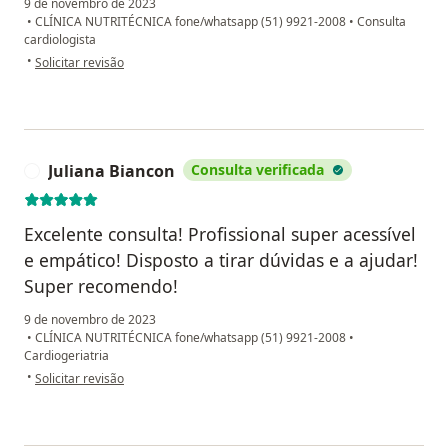
9 de novembro de 2023
•
CLÍNICA NUTRITÉCNICA fone/whatsapp (51) 9921-2008
•
Consulta
cardiologista
na opinião do utilizador Maria de Lourdes da Silva
•
Solicitar revisão
Juliana Biancon
Consulta verificada
J
Excelente consulta! Profissional super acessível
e empático! Disposto a tirar dúvidas e a ajudar!
Super recomendo!
9 de novembro de 2023
•
CLÍNICA NUTRITÉCNICA fone/whatsapp (51) 9921-2008
•
Cardiogeriatria
na opinião do utilizador Juliana Biancon
•
Solicitar revisão