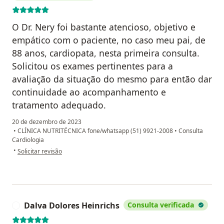
O Dr. Nery foi bastante atencioso, objetivo e
empático com o paciente, no caso meu pai, de
88 anos, cardiopata, nesta primeira consulta.
Solicitou os exames pertinentes para a
avaliação da situação do mesmo para então dar
continuidade ao acompanhamento e
tratamento adequado.
20 de dezembro de 2023
•
CLÍNICA NUTRITÉCNICA fone/whatsapp (51) 9921-2008
•
Consulta
Cardiologia
na opinião do utilizador Ângela Barcellos Prates dos Santos
•
Solicitar revisão
Dalva Dolores Heinrichs
Consulta verificada
D