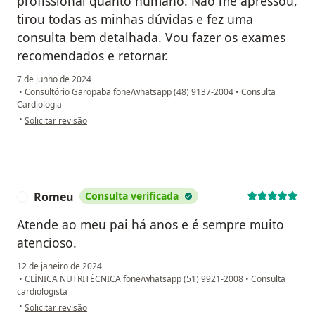
profissional quanto humano. Não me apressou,
tirou todas as minhas dúvidas e fez uma
consulta bem detalhada. Vou fazer os exames
recomendados e retornar.
7 de junho de 2024
•
Consultório Garopaba fone/whatsapp (48) 9137-2004
•
Consulta
Cardiologia
na opinião do utilizador Susane Güther
•
Solicitar revisão
Romeu
Consulta verificada
R
Atende ao meu pai há anos e é sempre muito
atencioso.
12 de janeiro de 2024
•
CLÍNICA NUTRITÉCNICA fone/whatsapp (51) 9921-2008
•
Consulta
cardiologista
na opinião do utilizador Romeu
•
Solicitar revisão