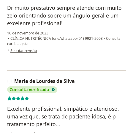
Dr muito prestativo sempre atende com muito
zelo orientando sobre um ângulo geral e um
excelente profissional!
16 de novembro de 2023
•
CLÍNICA NUTRITÉCNICA fone/whatsapp (51) 9921-2008
•
Consulta
cardiologista
na opinião do utilizador Dalva Dolores Heinrichs
•
Solicitar revisão
Maria de Lourdes da Silva
M
Consulta verificada
Excelente profissional, simpático e atencioso,
uma vez que, se trata de paciente idosa, é p
tratamento perfeito...