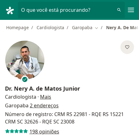
Men
O que você está procurando?
Homepage
Cardiologista
Garopaba
Nery A. De Mat
Mudar de cidade
Dr.
Nery A. de Matos Junior
sobre as especializações
Cardiologista
·
Mais
Garopaba
2 endereços
Número de registro: CRM RS 22981 - RQE RS 15221
CRM SC 32626 - RQE SC 23008
198 opiniões