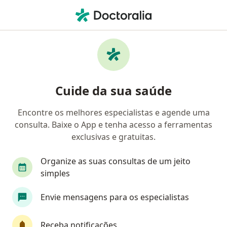
Men
Neurocirurgião • Americana, São Paulo SP
Filtros
Convênio
Mapa
Neurocirurgiões em Americana
Cuide da sua saúde
Encontre os melhores especialistas e agende uma
Qual é o seu convênio?
consulta. Baixe o App e tenha acesso a ferramentas
Outro (Reembolso)
exclusivas e gratuitas.
Organize as suas consultas de um jeito
simples
Envie mensagens para os especialistas
Receba notificações