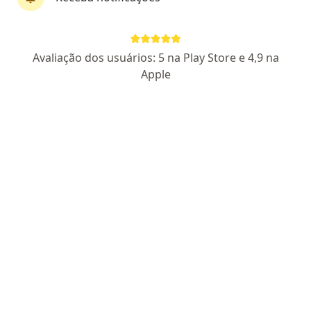
First Class
Dr. Fernando Maeda
Avaliação dos usuários: 5 na Play Store e 4,9 na
·
Mais
Neurocirurgião
Apple
454 opiniões
CRM SP 169592
- RQE 92775
Especialista em Neurocirurgia e Cirurgia da Coluna
Graduado e Especialização pela UNICAMP
Profissional, ético e atualizado.
Pacientes fiéis
Avenida Brasil, 1170, Santo Antônio, Americana
•
Mapa
Consultório Americana - CINCOR
Consulta neurocirurgia
R$ 450
Esse especialista não oferece agendamento online para esse endereço.