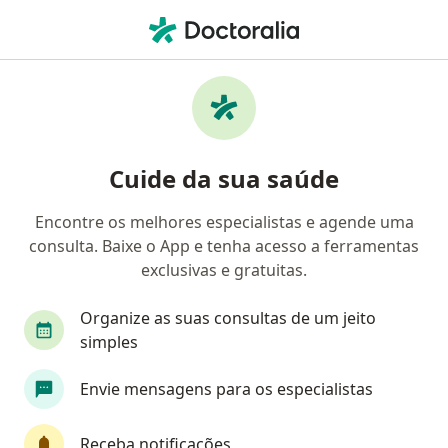
Men
Neurocirurgião • Indaiatuba, São Paulo SP
Filtros
Convênio
Mapa
Neurocirurgiões em Indaiatuba
Cuide da sua saúde
Encontre os melhores especialistas e agende uma
Qual é o seu convênio?
consulta. Baixe o App e tenha acesso a ferramentas
exclusivas e gratuitas.
Organize as suas consultas de um jeito
simples
Envie mensagens para os especialistas
Dr. Fabrizzio Minari Matrone
Receba notificações