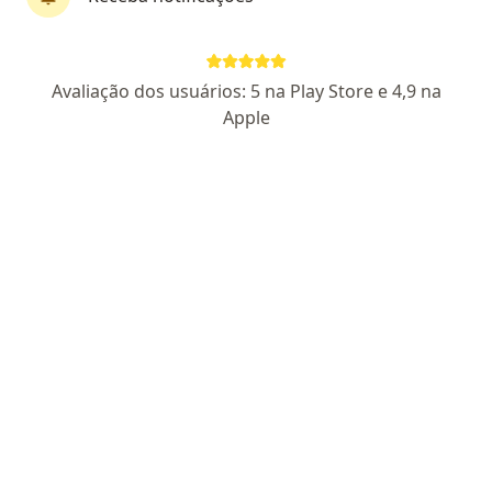
First Class
Dr. Felipe Mendes Ferreira
Avaliação dos usuários: 5 na Play Store e 4,9 na
·
Mais
Neurocirurgião
Apple
377 opiniões
CRM MG 63176
RQE Nº: 47803
Endereço
Teleconsulta
Rua Rio Grande do Norte 23, 23, 8 andar, Belo Horizonte
•
Mapa
Consultório Dr. Felipe Mendes - Belo Horizonte - MG
Consulta neurocirurgia
Preço não disponível
Esse especialista não oferece agendamento online para esse endereço.
Solicite um atendimento