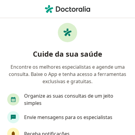
Men
Neurocirurgião • Centro, Belo Horizonte, Minas Gerais MG
Filtros
Convênio
Mapa
Neurocirurgiões em Centro, Belo Horizonte
Cuide da sua saúde
Encontre os melhores especialistas e agende uma
Qual é o seu convênio?
consulta. Baixe o App e tenha acesso a ferramentas
Unimed
Bradesco Saúde
Sul América Saú
exclusivas e gratuitas.
Organize as suas consultas de um jeito
simples
Envie mensagens para os especialistas
Receba notificações