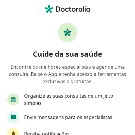
Men
Neurocirurgião • Vila Manoel Da Costa Lima, Campo Grande, Mato Grosso do Sul MS
Filtros
• 1
Convênio
Mapa
Neurocirurgiões em Vila Manoel Da Costa
Cuide da sua saúde
Lima, Campo Grande
Encontre os melhores especialistas e agende uma
consulta. Baixe o App e tenha acesso a ferramentas
Qual é o seu convênio?
exclusivas e gratuitas.
Unimed
Bradesco Saúde
Cassi
Organize as suas consultas de um jeito
simples
Envie mensagens para os especialistas
Receba notificações