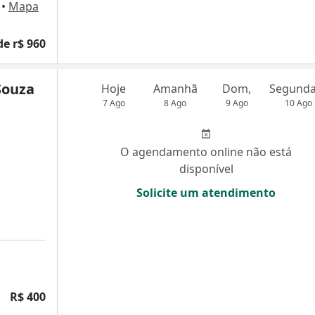
•
Mapa
de r$ 960
Souza
Hoje
Amanhã
Dom,
7 Ago
8 Ago
9 Ago
10 Ago
O agendamento online não está
disponível
Solicite um atendimento
R$ 400