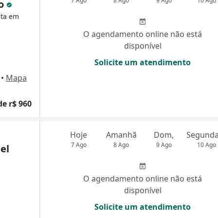
7 Ago
8 Ago
9 Ago
10 Ago
to
sta em
O agendamento online não está
disponível
Solicite um atendimento
•
Mapa
de r$ 960
Hoje
Amanhã
Dom,
7 Ago
8 Ago
9 Ago
10 Ago
el
O agendamento online não está
disponível
Solicite um atendimento