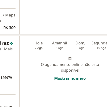
uintanilha Ribeiro 860, São Paulo
•
Mapa
a
R$ 300
irez
Hoje
Amanhã
Dom,
7 Ago
8 Ago
9 Ago
10 Ago
·
Mais
a
O agendamento online não está
disponível
B 126979
Mostrar número
Hospital Cristovao da Gama - unidade Diadema - rede DASA