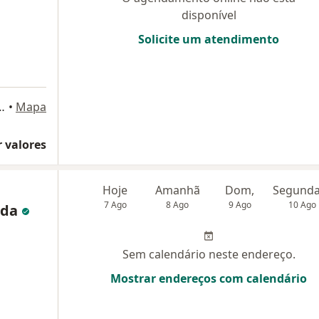
disponível
Solicite um atendimento
11, São Bernardo do Campo
•
Mapa
 valores
Hoje
Amanhã
Dom,
7 Ago
8 Ago
9 Ago
10 Ago
ada
Sem calendário neste endereço.
Mostrar endereços com calendário