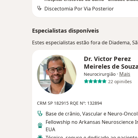
Discectomia Por Via Posterior
Especialistas disponíveis
Estes especialistas estão fora de Diadema, S
Dr. Victor Perez
Meireles de Souz
·
Mais
Neurocirurgião
22 opiniões
CRM SP 182915
RQE Nº: 132894
Base de crânio, Vascular e Neuro-Onco
Fellowship no Arkansas Neuroscience In
EUA
Técnico, seguro e dedicado ao paciente