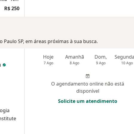
R$ 250
ão Paulo SP, em áreas próximas à sua busca.
Hoje
Amanhã
Dom,
a
7 Ago
8 Ago
9 Ago
10 Ago
O agendamento online não está
disponível
Solicite um atendimento
logia
stitute