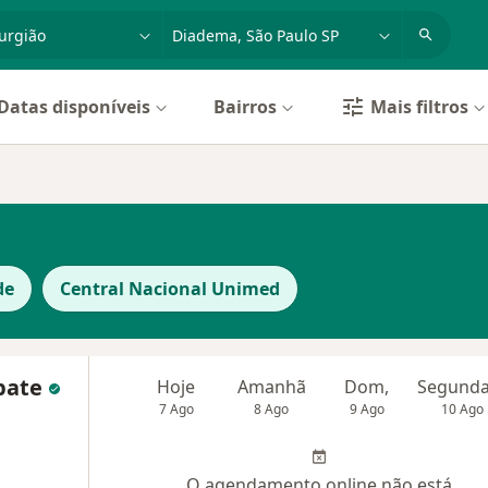
dade, doença ou nome
cidade ou região
Datas disponíveis
Bairros
Mais filtros
de
Central Nacional Unimed
apate
Hoje
Amanhã
Dom,
7 Ago
8 Ago
9 Ago
10 Ago
O agendamento online não está