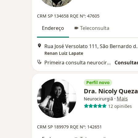
CRM SP 134658
RQE Nº: 47605
Endereço
Teleconsulta
Rua José Versolato 1
Renan Luiz Lapate
Primeira consulta neurocirurgia
Consultar
Perfil novo
Dra. Nicoly Quez
·
Mais
Neurocirurgiã
12 opiniões
CRM SP 189979 RQE Nº: 142651