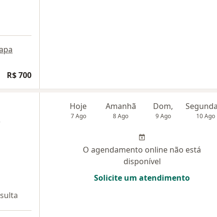
apa
R$ 700
Hoje
Amanhã
Dom,
7 Ago
8 Ago
9 Ago
10 Ago
s
O agendamento online não está
disponível
Solicite um atendimento
sulta