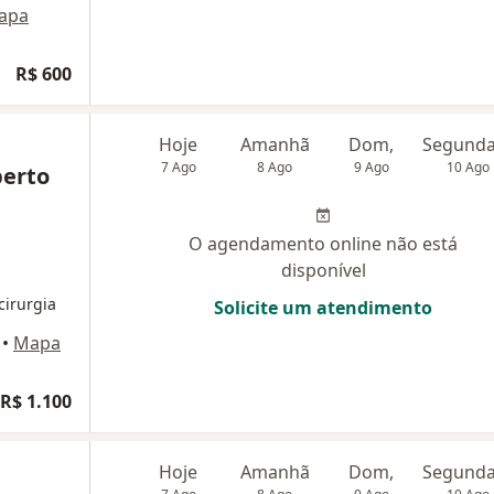
apa
R$ 600
Hoje
Amanhã
Dom,
7 Ago
8 Ago
9 Ago
10 Ago
berto
O agendamento online não está
disponível
irurgia
Solicite um atendimento
•
Mapa
R$ 1.100
Hoje
Amanhã
Dom,