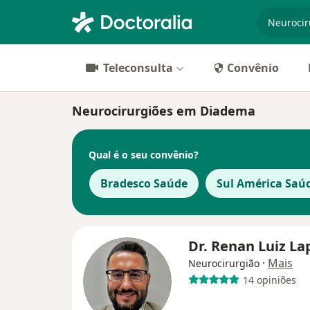
especiali
Teleconsulta
Convênio
Neurocirurgiões em Diadema
Qual é o seu convênio?
Bradesco Saúde
Sul América Saú
Dr. Renan Luiz L
·
Mais
Neurocirurgião
14 opiniões