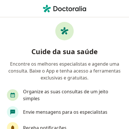
Men
Neurologista Pediátrico • São Paulo, Brasil
Filtros
Convênio:
Cassi
Ma
Neurologistas infantis Cassi em São Paulo
Cuide da sua saúde
Encontre os melhores especialistas e agende uma
consulta. Baixe o App e tenha acesso a ferramentas
exclusivas e gratuitas.
Organize as suas consultas de um jeito
simples
Clinica Espaço Saúde Integral
Envie mensagens para os especialistas
·
Mais
Neurologista pediátrico, Neurologista, Nutricionista
47 opiniões
Receba notificações