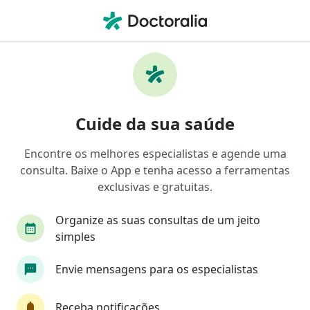
Men
Ortopedista - Traumatologista • São Paulo, Brasil
Filtros
Convênio:
Cassi
Ma
Ortopedistas - traumatologistas Cassi em
Cuide da sua saúde
São Paulo
Encontre os melhores especialistas e agende uma
consulta. Baixe o App e tenha acesso a ferramentas
exclusivas e gratuitas.
Organize as suas consultas de um jeito
simples
Envie mensagens para os especialistas
First Class
Dr. Thiago Tronco Salerno
·
Mais
Ortopedista - traumatologista, Especialista em dor
Receba notificações