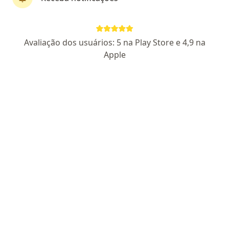
404 opiniões
CRM SP 179849
RQE Nº: 59645
RQE Especialista em Dor (não
encontrado)
Avaliação dos usuários: 5 na Play Store e 4,9 na
Apple
Clareza no diagnóstico e precisão no tratamento
Quadril - Dor - Coluna: Santa Casa SP e HAEinstein
Atencioso, alta percepção, clínico e cirurgião
Pacientes fiéis
Avenida Iraí 300, São Paulo
•
Mapa
Moema - Shopping Ibirapuera
Aceita Cassi
Abertura De Bainha Tendinosa
Esse especialista não oferece agendamento online para esse endereço.
Solicite um atendimento