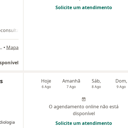
Solicite um atendimento
econsulta 2
Teleconsulta 3
2301,Ed Rogélio Fernandez, sala 1212,
•
Mapa
sponível
s
Hoje
Amanhã
Sáb,
Dom,
6 Ago
7 Ago
8 Ago
9 Ago
O agendamento online não está
disponível
diologia
Solicite um atendimento