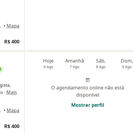
elém do Pará
•
Mapa
R$ 400
Hoje
Amanhã
Sáb,
Dom,
6 Ago
7 Ago
8 Ago
9 Ago
l
gista,
O agendamento online não está
·
Mais
co
disponível
Mostrar perfil
elém do Pará
•
Mapa
R$ 400