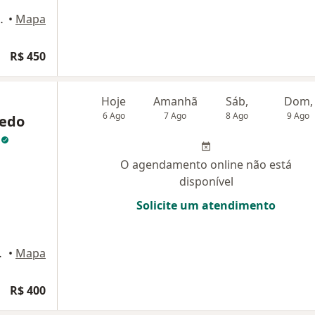
 7 (1º andar), Belém do Pará
•
Mapa
R$ 450
Hoje
Amanhã
Sáb,
Dom,
6 Ago
7 Ago
8 Ago
9 Ago
cedo
z
O agendamento online não está
disponível
Solicite um atendimento
elém do Pará
•
Mapa
R$ 400