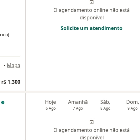
O agendamento online não está
disponível
Solicite um atendimento
rico)
•
Mapa
 r$ 1.300
s
Hoje
Amanhã
Sáb,
Dom,
6 Ago
7 Ago
8 Ago
9 Ago
O agendamento online não está
disponível