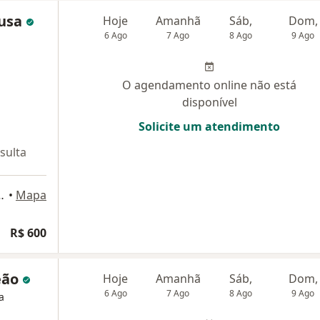
ousa
Hoje
Amanhã
Sáb,
Dom,
6 Ago
7 Ago
8 Ago
9 Ago
O agendamento online não está
disponível
Solicite um atendimento
sulta
, número 168, Belém do Pará
•
Mapa
R$ 600
eão
Hoje
Amanhã
Sáb,
Dom,
6 Ago
7 Ago
8 Ago
9 Ago
a