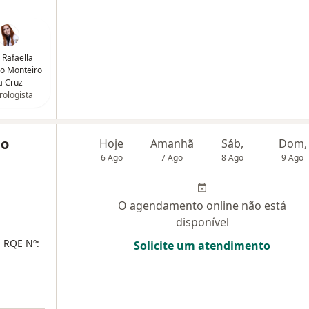
 Rafaella
o Monteiro
a Cruz
ologista
no
Hoje
Amanhã
Sáb,
Dom,
6 Ago
7 Ago
8 Ago
9 Ago
O agendamento online não está
disponível
- RQE Nº:
Solicite um atendimento