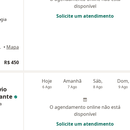
disponível
Solicite um atendimento
ogia
elém do Pará
•
Mapa
R$ 450
Hoje
Amanhã
Sáb,
Dom,
6 Ago
7 Ago
8 Ago
9 Ago
vio
cante
a
O agendamento online não está
disponível
Solicite um atendimento