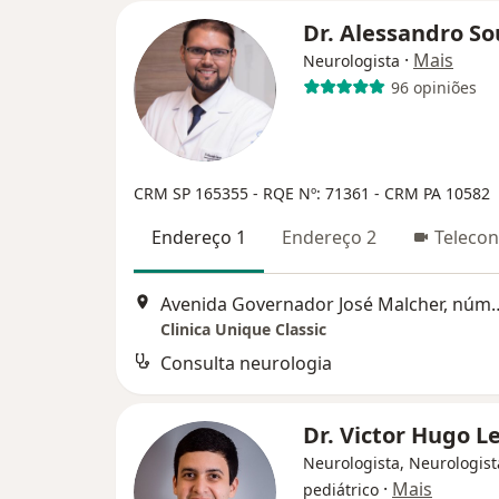
Dr. Alessandro S
·
Mais
Neurologista
96 opiniões
CRM SP 165355
- RQE Nº: 71361
- CRM PA 10582
Endereço 1
Endereço 2
Telecon
Avenida Governador José Malcher
Clinica Unique Classic
Consulta neurologia
Dr. Victor Hugo L
Neurologista, Neurologist
·
Mais
pediátrico