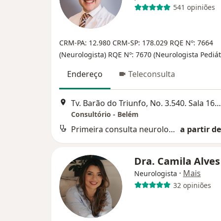
541 opiniões
CRM-PA: 12.980
CRM-SP: 178.029
RQE Nº: 7664
(Neurologista)
RQE Nº: 7670 (Neurologista Pediát
Endereço
Teleconsulta
Tv. Barão do Triunfo, No. 3.540. Sala 1604. Edifício Infinity Corporate Center, Belém
Consultório - Belém
Primeira consulta neurologia
a partir de
Dra. Camila Alve
·
Mais
Neurologista
32 opiniões