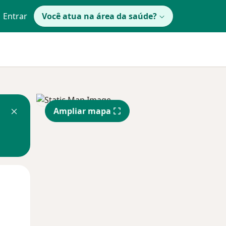
Entrar
Você atua na área da saúde?
Ampliar mapa
Segunda-feira
Ter,
Qua
10 Ago
11 Ago
12 Ago