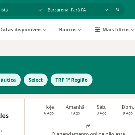
dade, doença ou nome
cidade ou região
Datas disponíveis
Bairros
Mais filtros
náutica
Select
TRF 1ª Região
Hoje
Amanhã
Sáb,
Dom,
6 Ago
7 Ago
8 Ago
9 Ago
des
a
O agendamento online não está