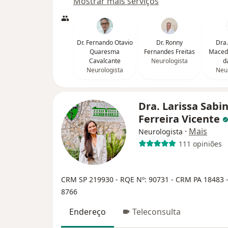
Mostrar mais serviços
Dr. Fernando Otavio
Dr. Ronny
Dra.
Quaresma
Fernandes Freitas
Maced
Cavalcante
Neurologista
d
Neurologista
Neur
Dra. Larissa Sabi
Ferreira Vicente
·
Mais
Neurologista
111 opiniões
CRM SP 219930
- RQE Nº: 90731
- CRM PA 18483
8766
Endereço
Teleconsulta