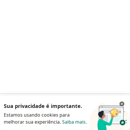
·
Mais
Neurologista, Neurologista pediátrico
117 opiniões
CRM: 28464-SP - RQE Nº: 43984
Endereço
Teleconsulta
Rua Jesuíno Arruda 676 cj 124, São Paulo
•
Mapa
Dr Luiz Celso VILANOVA
Consulta neurologia
R$ 1.300
Esse especialista não oferece agendamento online para esse endereço.
Solicite um atendimento
Sua privacidade é importante.
Acessar App
Estamos usando cookies para
melhorar sua experiência.
Saiba mais
.
Continuar pelo site da Doctoralia