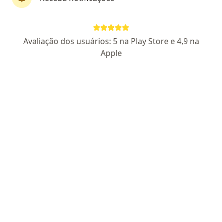
Dra. Mariana Cardoso
·
Mais
Neurologista
8 opiniões
Avaliação dos usuários: 5 na Play Store e 4,9 na
CRM SP 145340
RQE não encontrado para Neurologia
Apple
Endereço
Teleconsulta
Av. Ana Costa, 228, Santos
•
Mapa
Dra. Mariana Cardoso
Consulta neurologia
R$ 500
Esse especialista não oferece agendamento online para esse endereço.
Solicite um atendimento