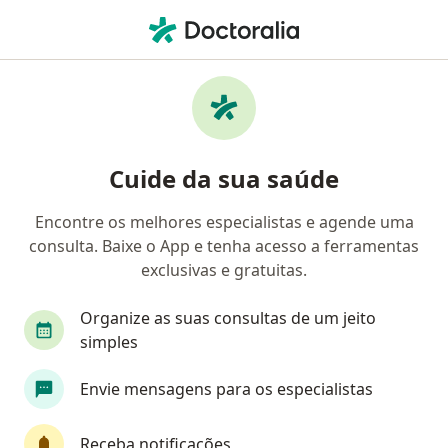
Men
Neurologista • Cubatão, São Paulo SP
Filtros
Convênio
Mapa
Neurologistas em Cubatão
Cuide da sua saúde
Encontre os melhores especialistas e agende uma
Qual é o seu convênio?
consulta. Baixe o App e tenha acesso a ferramentas
exclusivas e gratuitas.
Organize as suas consultas de um jeito
simples
Envie mensagens para os especialistas
Receba notificações
Pagamento online
Parcelamento disponível