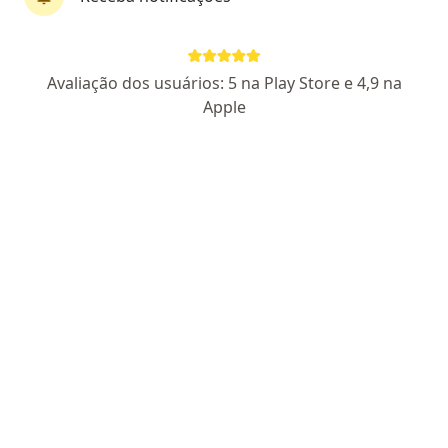
CRM SP 131047
- RQE 35531
Pacientes fiéis
Avaliação dos usuários: 5 na Play Store e 4,9 na
Rua José Antônio Romeno Neme 245, São José dos Campos
•
Mapa
Apple
Neurovitta
Aceita VIVEST
Consulta neurologia
Esse especialista não oferece agendamento online para esse endereço.
Solicite um atendimento