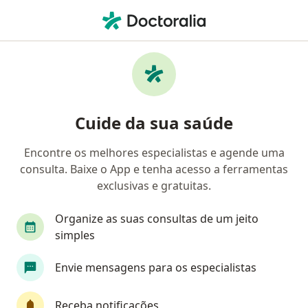
Men
Neurologista • São José dos Campos, São Paulo SP
Filtros
Convênio:
VIVEST
Neurologistas VIVEST em São José dos
Cuide da sua saúde
Campos
Encontre os melhores especialistas e agende uma
consulta. Baixe o App e tenha acesso a ferramentas
exclusivas e gratuitas.
Organize as suas consultas de um jeito
simples
Dra. Bruna Pinotti Ferreira Leite
Envie mensagens para os especialistas
·
Mais
Neurologista
105 opiniões
Receba notificações