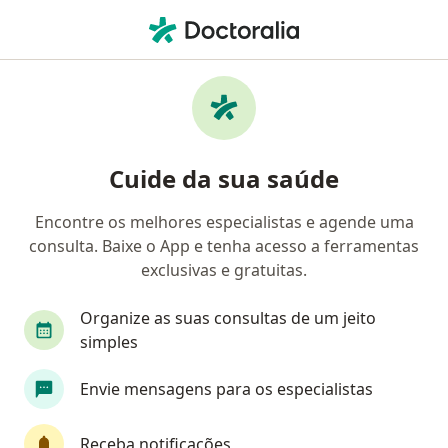
Men
Neurologista • São Luís, Maranhão MA
Filtros
Convênio:
Trt 5 Saúde
Neurologistas Trt 5 Saúde em São Luís
Cuide da sua saúde
Encontre os melhores especialistas e agende uma
consulta. Baixe o App e tenha acesso a ferramentas
exclusivas e gratuitas.
Organize as suas consultas de um jeito
simples
Dr. Magno Ribeiro Rocha Júnior
Envie mensagens para os especialistas
·
Mais
Neurologista
235 opiniões
Receba notificações