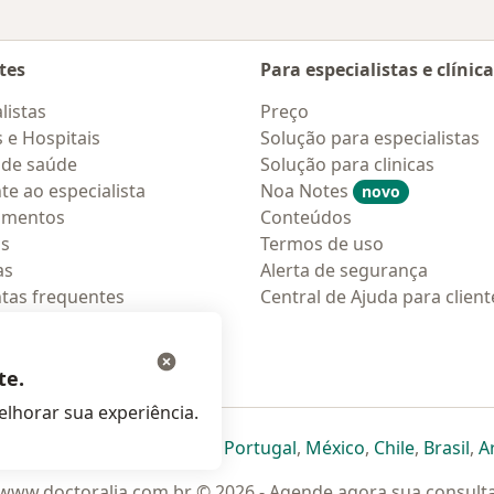
tes
Para especialistas e clínic
listas
Preço
s e Hospitais
Solução para especialistas
 de saúde
Solução para clinicas
te ao especialista
Noa Notes
novo
amentos
Conteúdos
os
Termos de uso
as
Alerta de segurança
tas frequentes
Central de Ajuda para client
ções móveis
ara pacientes
te.
lhorar sua experiência.
eparador
 novo separador
bre num novo separador
abre num novo separador
abre num novo separador
abre num novo separador
abre num novo separa
abre num novo
abre num
ab
Italia
,
Deutschland
,
Česko
,
Portugal
,
México
,
Chile
,
Brasil
,
A
www.doctoralia.com.br © 2026 - Agende agora sua consult