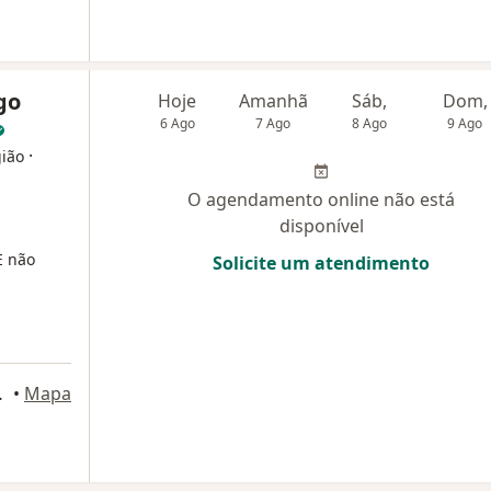
go
Hoje
Amanhã
Sáb,
Dom,
6 Ago
7 Ago
8 Ago
9 Ago
·
gião
O agendamento online não está
disponível
E não
Solicite um atendimento
 sala 102, São Luís
•
Mapa