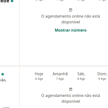
hede
O agendamento online não está
disponível
Mostrar número
o
Hoje
Amanhã
Sáb,
Dom,
6 Ago
7 Ago
8 Ago
9 Ago
ião,
O agendamento online não está
disponível