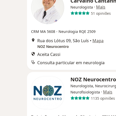
Carvalho Cantan
·
Mais
Neurologista
51 opiniões
CRM MA 5608
- Neurologia RQE 2509
Rua dos Lótus 09, São Luís
•
Mapa
NOZ Neurocentro
Aceita Cassi
Consulta particular em neurologia
NOZ Neurocentr
Neurologista, Neurocirurg
·
Mais
Neurofisiologista
1135 opiniões