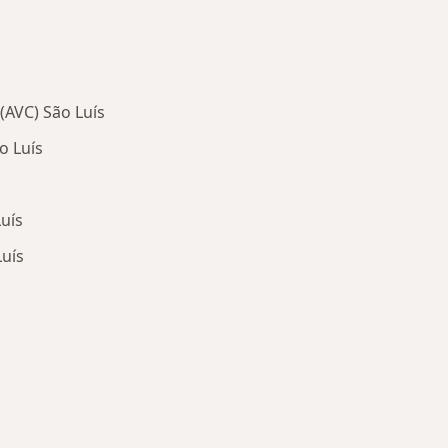
(AVC) São Luís
o Luís
uís
uís
oenças mais tratadas