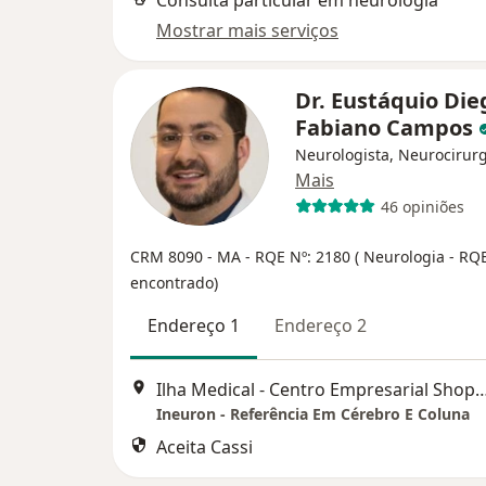
Consulta particular em neurologia
Mostrar mais serviços
Dr. Eustáquio Die
Fabiano Campos
Neurologista, Neurocirur
Mais
46 opiniões
CRM 8090 - MA - RQE Nº: 2180 ( Neurologia - RQ
encontrado)
Endereço 1
Endereço 2
Ilha Medical - Centro Empresarial Shopping da Ilha - Torre 1 -
Ineuron - Referência Em Cérebro E Coluna
Aceita Cassi