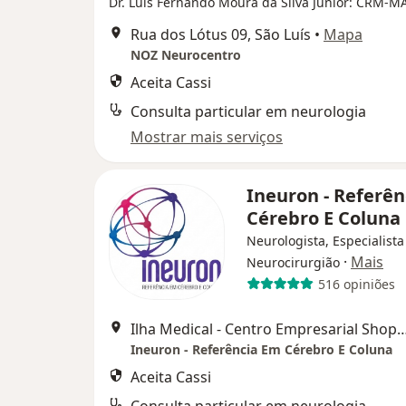
Dr. Luis Fernando Moura da Silva Junior: CRM-M
Rua dos Lótus 09, São Luís
•
Mapa
NOZ Neurocentro
Aceita Cassi
Consulta particular em neurologia
Mostrar mais serviços
Ineuron - Referê
Cérebro E Coluna
Neurologista, Especialista
·
Mais
Neurocirurgião
516 opiniões
Ilha Medical - Centro Empresarial Shopping da Ilha - Torre 1 -
Ineuron - Referência Em Cérebro E Coluna
Aceita Cassi