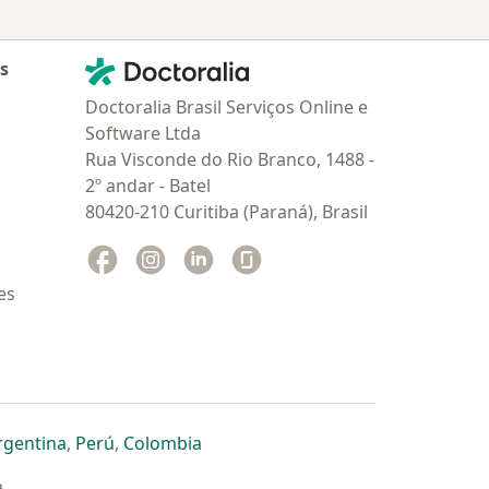
Contato
Doctoralia - Homepage
as
Doctoralia Brasil Serviços Online e
Software Ltda
Rua Visconde do Rio Branco, 1488 -
2º andar - Batel
80420-210 Curitiba (Paraná), Brasil
Facebook
abre num novo separador
Instagram
abre num novo separador
Linkedin
abre num novo separador
Glassdoor
abre num novo separador
es
dor
 separador
 novo separador
re num novo separador
abre num novo separador
abre num novo separador
abre num novo separador
rgentina
,
Perú
,
Colombia
a