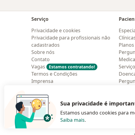
Serviço
Pacien
Privacidade e cookies
Especia
Privacidade para profissionais não
Clínica
cadastrados
Planos
Sobre nós
Pergun
Contato
Medic
Vagas
Serviç
Estamos contratando!
Termos e Condições
Doenc
Imprensa
Pergun
Lei da Igualdade Salarial
Aplica
Blog p
Sua privacidade é importan
Estamos usando cookies para me
Saiba mais
.
abre num novo s
abre num
a
Polska
,
Türkiye
,
España
,