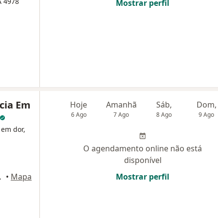
A 4978
Mostrar perfil
ncia Em
Hoje
Amanhã
Sáb,
Dom,
6 Ago
7 Ago
8 Ago
9 Ago
 em dor,
O agendamento online não está
disponível
 sala 102, São Luís
•
Mapa
Mostrar perfil