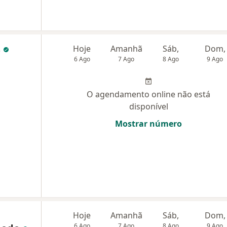
s
Hoje
Amanhã
Sáb,
Dom,
6 Ago
7 Ago
8 Ago
9 Ago
O agendamento online não está
disponível
Mostrar número
Hoje
Amanhã
Sáb,
Dom,
6 Ago
7 Ago
8 Ago
9 Ago