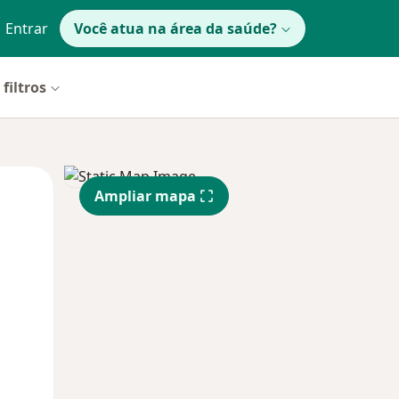
Entrar
Você atua na área da saúde?
filtros
Segunda-feira
Ter,
Qua
Ampliar mapa
10 Ago
11 Ago
12 Ago