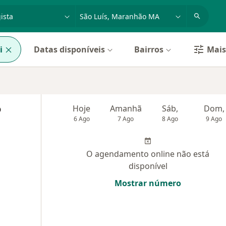
dade, doença ou nome
cidade ou região
i
Datas disponíveis
Bairros
Mais 
o
Hoje
Amanhã
Sáb,
Dom,
6 Ago
7 Ago
8 Ago
9 Ago
O agendamento online não está
disponível
Mostrar número