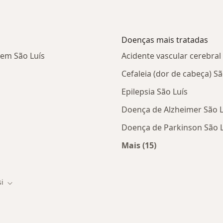
Doenças mais tratadas
 em São Luís
Acidente vascular cerebral 
Cefaleia (dor de cabeça) Sã
Epilepsia São Luís
Doença de Alzheimer São L
Doença de Parkinson São L
Mais (15)
tas da Cassi
Mais na categoria: D
i
 cidade
Mudar de cidade