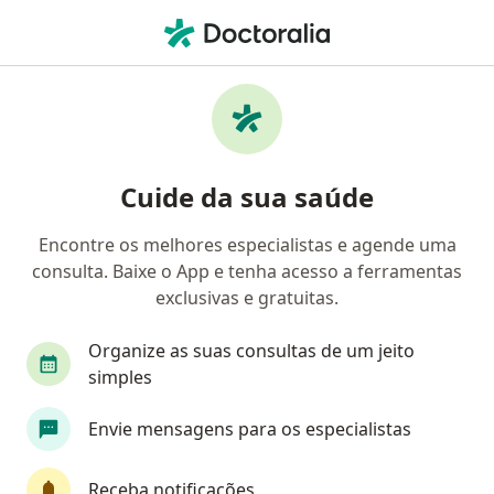
Men
Neurologista • Uberlândia, Minas Gerais MG
Filtros
Convênio:
Bradesco Saúde
Neurologistas Bradesco Saúde em
Cuide da sua saúde
Uberlândia
Encontre os melhores especialistas e agende uma
consulta. Baixe o App e tenha acesso a ferramentas
exclusivas e gratuitas.
Organize as suas consultas de um jeito
simples
Dr. João Paulo Machado
Envie mensagens para os especialistas
·
Mais
Neurologista
24 opiniões
Receba notificações