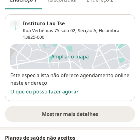
Instituto Lao Tse
Rua Verbênias 75 sala 02,
Secção A
,
Holambra
13825-000
Ampliar o mapa
abre num novo separador
Disponibilidade
Este especialista não oferece agendamento online
neste endereço
O que eu posso fazer agora?
Mostrar mais detalhes
sobre o endereço
Planos de saúde não aceitos