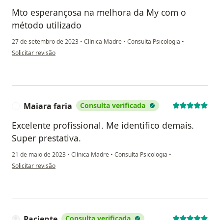
Mto esperançosa na melhora da My com o
método utilizado
27 de setembro de 2023
•
Clínica Madre
•
Consulta Psicologia
•
na opinião do utilizador Emanuela
Solicitar revisão
Maiara faria
Consulta verificada
M
Excelente profissional. Me identifico demais.
Super prestativa.
21 de maio de 2023
•
Clínica Madre
•
Consulta Psicologia
•
na opinião do utilizador Maiara faria
Solicitar revisão
Paciente
Consulta verificada