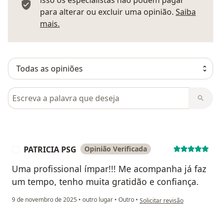
isso os especialistas não podem pagar
para alterar ou excluir uma opinião.
Saiba
Saber mais sobre pareceres
mais.
Pesquisar em opiniões
PATRICIA PSG
Opinião Verificada
P
Uma profissional ímpar!!! Me acompanha já faz
um tempo, tenho muita gratidão e confiança.
na opinião do utilizador PATR
9 de novembro de 2025
•
outro lugar
•
Outro
•
Solicitar revisão