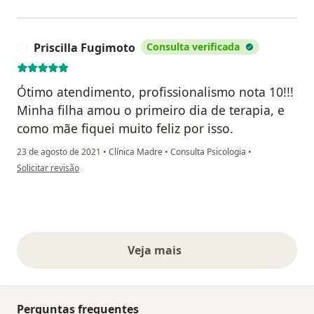
Priscilla Fugimoto
Consulta verificada
P
Ótimo atendimento, profissionalismo nota 10!!!
Minha filha amou o primeiro dia de terapia, e
como mãe fiquei muito feliz por isso.
23 de agosto de 2021
•
Clínica Madre
•
Consulta Psicologia
•
na opinião do utilizador Priscilla Fugimoto
Solicitar revisão
Veja mais
opiniões acima
Perguntas frequentes