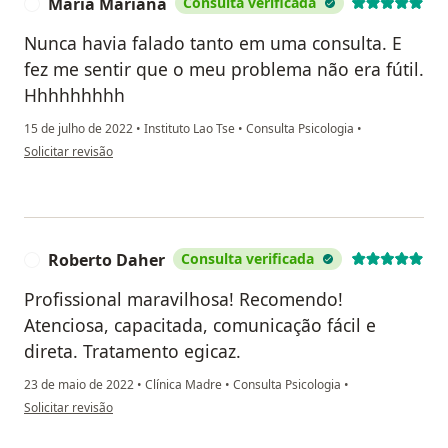
Maria Mariana
Consulta verificada
M
Nunca havia falado tanto em uma consulta. E
fez me sentir que o meu problema não era fútil.
Hhhhhhhhh
15 de julho de 2022
•
Instituto Lao Tse
•
Consulta Psicologia
•
na opinião do utilizador Maria Mariana
Solicitar revisão
Roberto Daher
Consulta verificada
R
Profissional maravilhosa! Recomendo!
Atenciosa, capacitada, comunicação fácil e
direta. Tratamento egicaz.
23 de maio de 2022
•
Clínica Madre
•
Consulta Psicologia
•
na opinião do utilizador Roberto Daher
Solicitar revisão