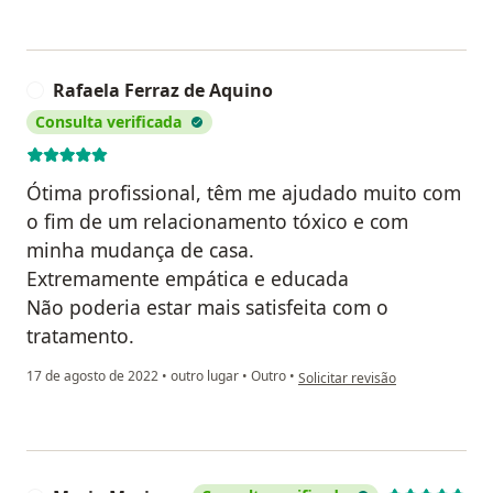
Rafaela Ferraz de Aquino
R
Consulta verificada
Ótima profissional, têm me ajudado muito com
o fim de um relacionamento tóxico e com
minha mudança de casa.
Extremamente empática e educada
Não poderia estar mais satisfeita com o
tratamento.
na opinião do utilizador Rafael
17 de agosto de 2022
•
outro lugar
•
Outro
•
Solicitar revisão