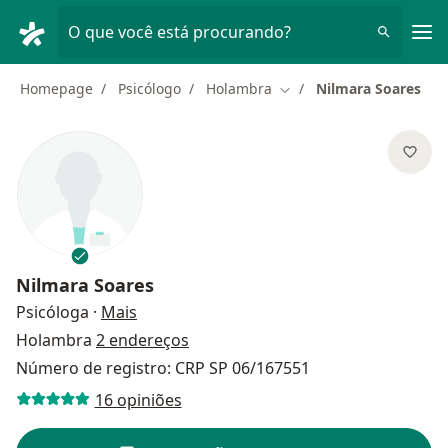
Men
O que você está procurando?
Homepage
Psicólogo
Holambra
Nilmara Soares
Mudar de cidade
Nilmara Soares
sobre as especializações
Psicóloga
·
Mais
Holambra
2 endereços
Número de registro: CRP SP 06/167551
16 opiniões