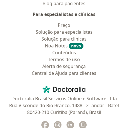
Blog para pacientes
Para especialistas e clínicas
Preço
Solução para especialistas
Solução para clinicas
Noa Notes
novo
Conteúdos
Termos de uso
Alerta de segurança
Central de Ajuda para clientes
Contato
Doctoralia - Homepage
Doctoralia Brasil Serviços Online e Software Ltda
Rua Visconde do Rio Branco, 1488 - 2º andar - Batel
80420-210 Curitiba (Paraná), Brasil
Facebook
abre num novo separador
Instagram
abre num novo separador
Linkedin
abre num novo separad
Glassdoor
abre num novo se