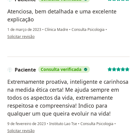
Atenciosa, bem detalhada e uma excelente
explicação
1 de março de 2023
•
Clínica Madre
•
Consulta Psicologia
•
na opinião do utilizador Paciente
Solicitar revisão
Paciente
Consulta verificada
Extremamente proativa, inteligente e carinhosa
na medida ética certa! Me ajuda sempre em
todos os aspectos da vida, extremamente
respeitosa e compreensiva! Indico para
qualquer um que queira evoluir na vida!
9 de fevereiro de 2023
•
Instituto Lao Tse
•
Consulta Psicologia
•
na opinião do utilizador Paciente
Solicitar revisão