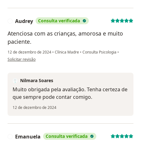
Audrey
Consulta verificada
A
Atenciosa com as crianças, amorosa e muito
paciente.
12 de dezembro de 2024
•
Clínica Madre
•
Consulta Psicologia
•
na opinião do utilizador Audrey
Solicitar revisão
Nilmara Soares
Muito obrigada pela avaliação. Tenha certeza de
que sempre pode contar comigo.
12 de dezembro de 2024
Emanuela
Consulta verificada
E