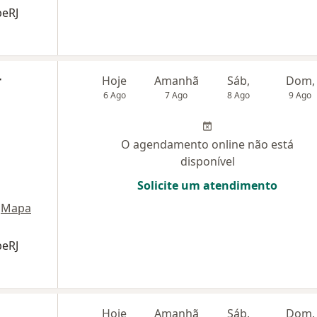
beRJ
r
Hoje
Amanhã
Sáb,
Dom,
6 Ago
7 Ago
8 Ago
9 Ago
O agendamento online não está
disponível
Solicite um atendimento
Mapa
beRJ
Hoje
Amanhã
Sáb,
Dom,