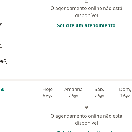
O agendamento online não está
disponível
91
Solicite um atendimento
a
beRJ
s
Hoje
Amanhã
Sáb,
Dom,
6 Ago
7 Ago
8 Ago
9 Ago
O agendamento online não está
disponível