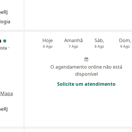
beRJ
logia
a
Hoje
Amanhã
Sáb,
Dom,
6 Ago
7 Ago
8 Ago
9 Ago
·
ista
O agendamento online não está
disponível
Solicite um atendimento
Mapa
beRJ