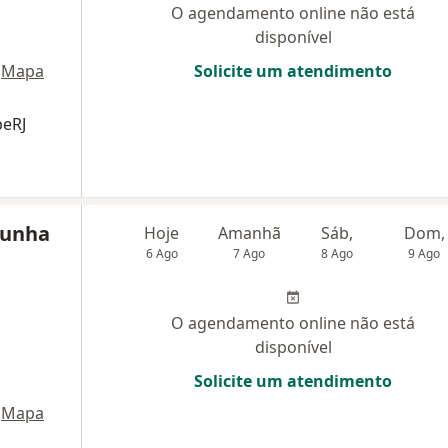
O agendamento online não está
disponível
Mapa
Solicite um atendimento
beRJ
Cunha
Hoje
Amanhã
Sáb,
Dom,
6 Ago
7 Ago
8 Ago
9 Ago
O agendamento online não está
disponível
Solicite um atendimento
Mapa