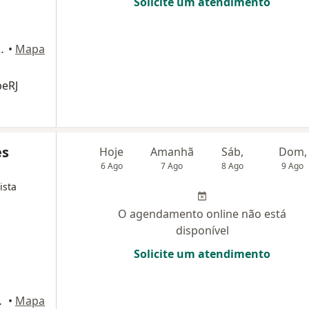
Solicite um atendimento
6723, Salas 401 a 404, Niterói
•
Mapa
beRJ
es
Hoje
Amanhã
Sáb,
Dom,
6 Ago
7 Ago
8 Ago
9 Ago
ista
O agendamento online não está
disponível
Solicite um atendimento
 1106, Niterói
•
Mapa