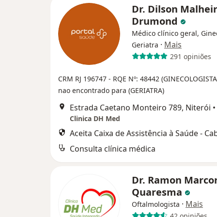
Dr. Dilson Malhei
Drumond
Médico clínico geral, Gine
·
Mais
Geriatra
291 opiniões
CRM RJ 196747
- RQE Nº: 48442 (GINECOLOGIST
nao encontrado para (GERIATRA)
Estrada Caetano Monteiro 789, Niterói
•
Clinica DH Med
Aceita Caixa de Assistência à Saúde - Ca
Consulta clínica médica
Dr. Ramon Marco
Quaresma
·
Mais
Oftalmologista
42 opiniões