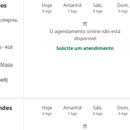
ros
Hoje
Amanhã
Sáb,
Dom,
6 Ago
7 Ago
8 Ago
9 Ago
cologista,
O agendamento online não está
disponível
A)
- RQE
Solicite um atendimento
Mapa
beRJ
ndes
Hoje
Amanhã
Sáb,
Dom,
6 Ago
7 Ago
8 Ago
9 Ago