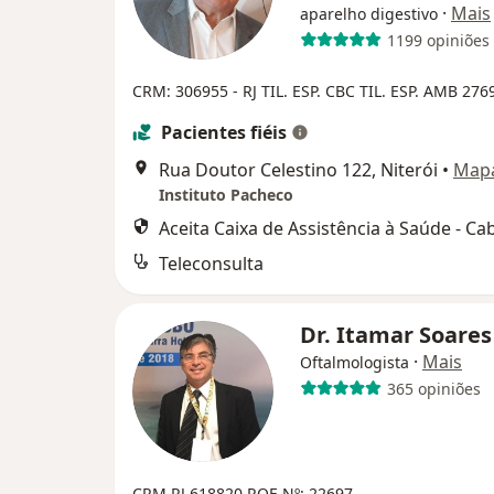
·
Mais
aparelho digestivo
1199 opiniões
CRM: 306955 - RJ
TIL. ESP. CBC
TIL. ESP. AMB 276
Pacientes fiéis
Rua Doutor Celestino 122, Niterói
•
Map
Instituto Pacheco
Aceita Caixa de Assistência à Saúde - Ca
Teleconsulta
Dr. Itamar Soare
·
Mais
Oftalmologista
365 opiniões
CRM RJ 618820
RQE Nº: 22697