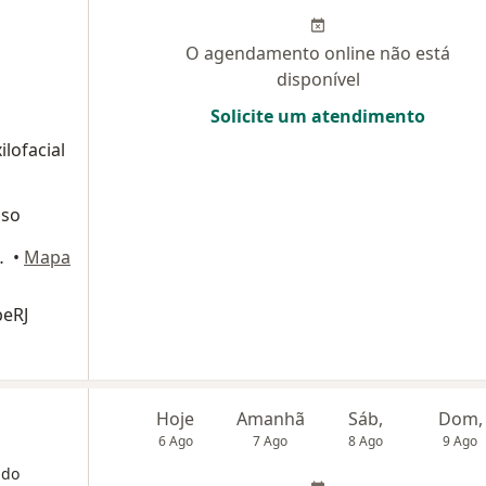
O agendamento online não está
disponível
Solicite um atendimento
lofacial
oso
 Plaza Offices, Niterói
•
Mapa
beRJ
Hoje
Amanhã
Sáb,
Dom,
6 Ago
7 Ago
8 Ago
9 Ago
 do