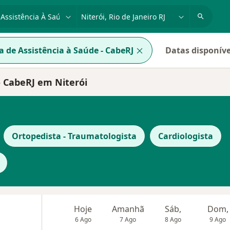
dade, doença ou nome
cidade ou região
a de Assistência à Saúde - CabeRJ
Datas disponíve
- CabeRJ em Niterói
Ortopedista - Traumatologista
Cardiologista
Hoje
Amanhã
Sáb,
Dom,
6 Ago
7 Ago
8 Ago
9 Ago