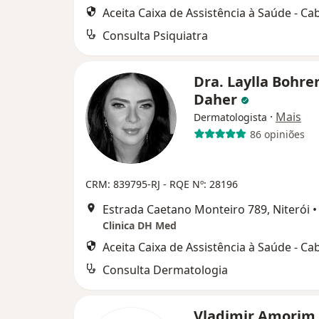
Aceita Caixa de Assistência à Saúde - Ca
Consulta Psiquiatra
Dra. Laylla Bohre
Daher
·
Mais
Dermatologista
86 opiniões
CRM: 839795-RJ
- RQE Nº: 28196
Estrada Caetano Monteiro 789, Niterói
•
Clinica DH Med
Aceita Caixa de Assistência à Saúde - Ca
Consulta Dermatologia
Vladimir Amorim