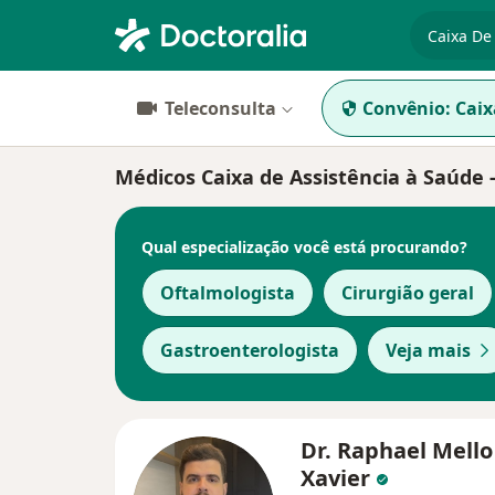
especiali
Teleconsulta
Convênio:
Caix
Médicos Caixa de Assistência à Saúde 
Qual especialização você está procurando?
Oftalmologista
Cirurgião geral
Gastroenterologista
Veja mais
Dr. Raphael Mello
Xavier