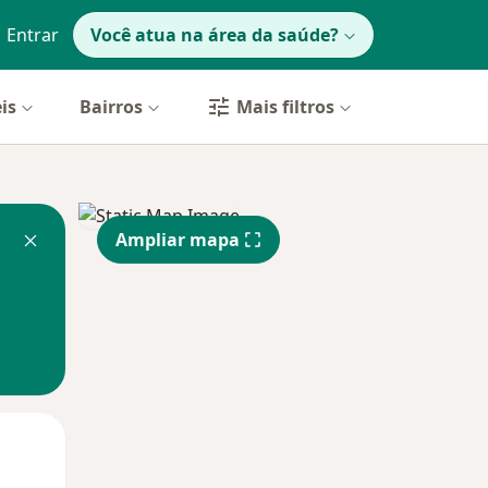
Entrar
Você atua na área da saúde?
is
Bairros
Mais filtros
Ampliar mapa
Segunda-feira
Ter,
Qua
10 Ago
11 Ago
12 Ago