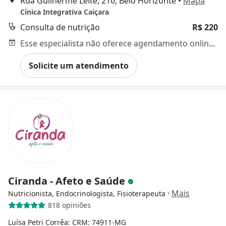
Rua Guilherme Leite, 210, Belo Horizonte
•
Mapa
Cínica Integrativa Caiçara
Consulta de nutrição
R$ 220
Esse especialista não oferece agendamento online para esse endereço.
Solicite um atendimento
Ciranda - Afeto e Saúde
·
Mais
Nutricionista, Endocrinologista, Fisioterapeuta
818 opiniões
Luísa Petri Corrêa: CRM: 74911-MG