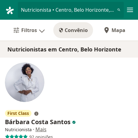
Men
Nutricionista • Centro, Belo Horizonte, Minas Gerais MG
Filtros
Convênio
Mapa
Nutricionistas em Centro, Belo Horizonte
First Class
Bárbara Costa Santos
·
Mais
Nutricionista
92 opiniões