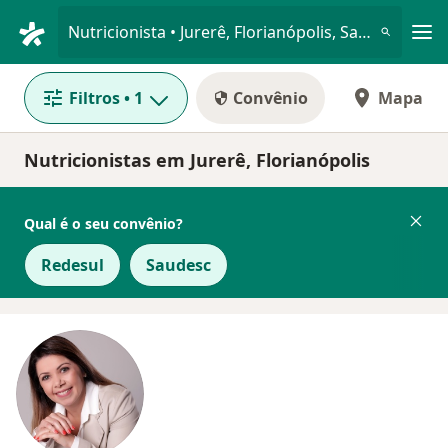
Men
Nutricionista • Jurerê, Florianópolis, Santa Catarina SC
Filtros
• 1
Convênio
Mapa
Nutricionistas em Jurerê, Florianópolis
Qual é o seu convênio?
Redesul
Saudesc