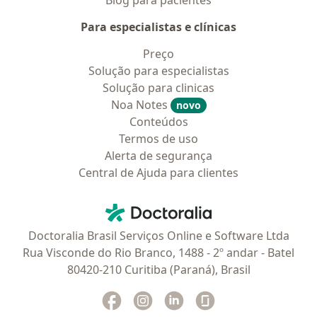
Blog para pacientes
Para especialistas e clínicas
Preço
Solução para especialistas
Solução para clinicas
Noa Notes
novo
Conteúdos
Termos de uso
Alerta de segurança
Central de Ajuda para clientes
Contato
Doctoralia - Homepage
Doctoralia Brasil Serviços Online e Software Ltda
Rua Visconde do Rio Branco, 1488 - 2º andar - Batel
80420-210 Curitiba (Paraná), Brasil
Facebook
abre num novo separador
Instagram
abre num novo separador
Linkedin
abre num novo separad
Glassdoor
abre num novo se