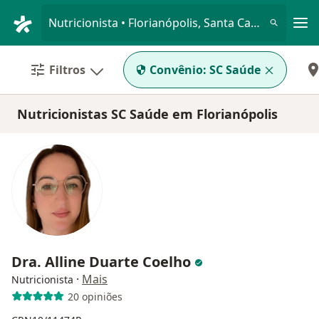
Men
Nutricionista • Florianópolis, Santa Catarina SC
Filtros
Convênio:
SC Saúde
Nutricionistas SC Saúde em Florianópolis
Dra. Alline Duarte Coelho
·
Mais
Nutricionista
20 opiniões