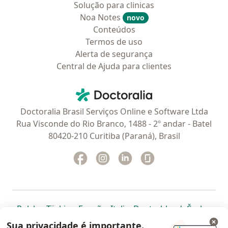
Solução para clinicas
Noa Notes
novo
Conteúdos
Termos de uso
Alerta de segurança
Central de Ajuda para clientes
Contato
Doctoralia - Homepage
Doctoralia Brasil Serviços Online e Software Ltda
Rua Visconde do Rio Branco, 1488 - 2º andar - Batel
80420-210 Curitiba (Paraná), Brasil
Facebook
abre num novo separador
Instagram
abre num novo separador
Linkedin
abre num novo separad
Glassdoor
abre num novo se
abre num novo separador
abre num novo separador
abre num novo separador
abre num novo separado
abre num n
abre
Polska
,
Türkiye
,
España
,
Italia
,
Deutschland
,
Česko
,
abre num novo separador
abre num novo separador
abre num novo separador
abre num novo separa
abre num no
abre n
Portugal
,
México
,
Chile
,
Brasil
,
Argentina
,
Perú
,
Sua privacidade é importante.