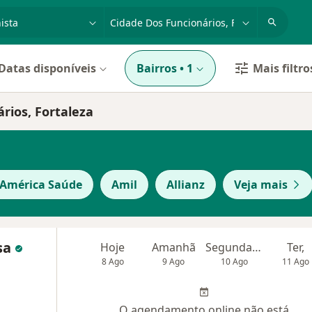
dade, doença ou nome
cidade ou região
Datas disponíveis
Bairros
•
1
Mais filtro
rios, Fortaleza
 América Saúde
Amil
Allianz
Veja mais
ssa
Hoje
Amanhã
Segunda-feira
Ter,
8 Ago
9 Ago
10 Ago
11 Ago
O agendamento online não está