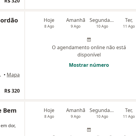
R$ 320
Jordão
Hoje
Amanhã
Segunda-feira
Ter,
8 Ago
9 Ago
10 Ago
11 Ago
O agendamento online não está
disponível
Mostrar número
ço Vida, Fortaleza
•
Mapa
R$ 320
e Bem
Hoje
Amanhã
Segunda-feira
Ter,
8 Ago
9 Ago
10 Ago
11 Ago
 em dor,