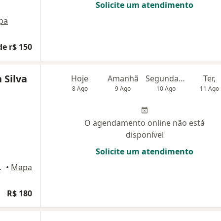
Solicite um atendimento
pa
de r$ 150
 Silva
Hoje
Amanhã
Segunda-feira
Ter,
8 Ago
9 Ago
10 Ago
11 Ago
O agendamento online não está
disponível
Solicite um atendimento
50, Fortaleza
•
Mapa
R$ 180