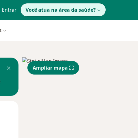
Entrar
Você atua na área da saúde?
s
Ampliar mapa
Qua
Qui,
Sex,
12 Ago
13 Ago
14 Ago