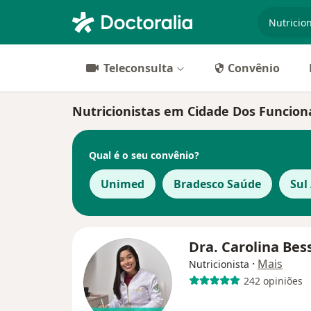
especiali
Teleconsulta
Convênio
Nutricionistas em Cidade Dos Funcioná
Qual é o seu convênio?
Unimed
Bradesco Saúde
Sul
Dra. Carolina Be
·
Mais
Nutricionista
242 opiniões