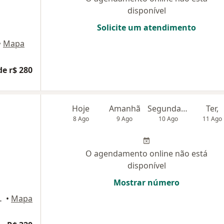
disponível
Solicite um atendimento
•
Mapa
de r$ 280
Hoje
Amanhã
Segunda-feira
Ter,
8 Ago
9 Ago
10 Ago
11 Ago
O agendamento online não está
disponível
Mostrar número
ço Vida, Fortaleza
•
Mapa