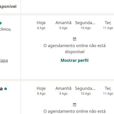
sponível
Hoje
Amanhã
Segunda-feira
Ter,
8 Ago
9 Ago
10 Ago
11 Ago
línico,
O agendamento online não está
disponível
apa
Mostrar perfil
ma
Hoje
Amanhã
Segunda-feira
Ter,
8 Ago
9 Ago
10 Ago
11 Ago
O agendamento online não está