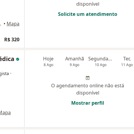
disponível
Solicite um atendimento
ço Vida, Fortaleza
•
Mapa
R$ 320
Médica
Hoje
Amanhã
Segunda-feira
Ter,
8 Ago
9 Ago
10 Ago
11 Ago
·
gista
O agendamento online não está
disponível
Mostrar perfil
Mapa