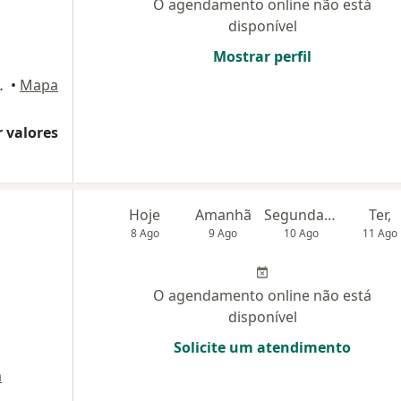
O agendamento online não está
disponível
Mostrar perfil
ço Vida, Fortaleza
•
Mapa
 valores
Hoje
Amanhã
Segunda-feira
Ter,
8 Ago
9 Ago
10 Ago
11 Ago
O agendamento online não está
disponível
Solicite um atendimento
a