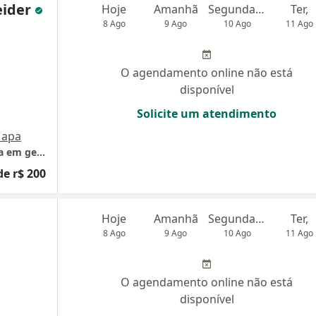
eider
Hoje
Amanhã
Segunda-feira
Ter,
8 Ago
9 Ago
10 Ago
11 Ago
O agendamento online não está
disponível
Solicite um atendimento
apa
Yágara Schneider Nutricionista e especialista em gerontologia
de r$ 200
Hoje
Amanhã
Segunda-feira
Ter,
8 Ago
9 Ago
10 Ago
11 Ago
O agendamento online não está
disponível