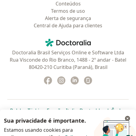
Conteúdos
Termos de uso
Alerta de segurança
Central de Ajuda para clientes
Contato
Doctoralia - Homepage
Doctoralia Brasil Serviços Online e Software Ltda
Rua Visconde do Rio Branco, 1488 - 2º andar - Batel
80420-210 Curitiba (Paraná), Brasil
Facebook
abre num novo separador
Instagram
abre num novo separador
Linkedin
abre num novo separad
Glassdoor
abre num novo se
abre num novo separador
abre num novo separador
abre num novo separador
abre num novo separado
abre num n
abre
Polska
,
Türkiye
,
España
,
Italia
,
Deutschland
,
Česko
,
abre num novo separador
abre num novo separador
abre num novo separador
abre num novo separa
abre num no
abre n
Portugal
,
México
,
Chile
,
Brasil
,
Argentina
,
Perú
,
Sua privacidade é importante.
abre num novo separad
Colombia
Estamos usando cookies para