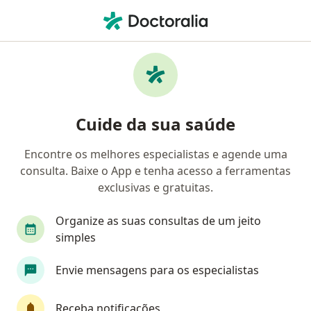
Men
Nutricionista • Vila Velha, Espírito Santo ES
Filtros
Convênio
Mapa
Nutricionistas em Vila Velha
Cuide da sua saúde
Encontre os melhores especialistas e agende uma
Qual é o seu convênio?
consulta. Baixe o App e tenha acesso a ferramentas
Outro (Reembolso)
exclusivas e gratuitas.
Organize as suas consultas de um jeito
simples
Envie mensagens para os especialistas
Receba notificações