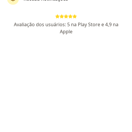
Pagamento online
Parcelamento disponível
Dra. Vanderléia Goulart
Avaliação dos usuários: 5 na Play Store e 4,9 na
·
Mais
Nutricionista
Apple
41 opiniões
CRN4 26100552/P
Endereço
Teleconsulta
Av. Hugo Musso - Praia da costa, Vila Velha
•
Mapa
Consultório Particular - Presencial
Primeira consulta Nutrição
R$ 320
Esse especialista não oferece agendamento online para esse endereço.
Solicite um atendimento