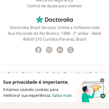
Alerta de segurança
Central de Ajuda para clientes
Contato
Doctoralia - Homepage
Doctoralia Brasil Serviços Online e Software Ltda
Rua Visconde do Rio Branco, 1488 - 2º andar - Batel
80420-210 Curitiba (Paraná), Brasil
Facebook
abre num novo separador
Instagram
abre num novo separador
Linkedin
abre num novo separad
Glassdoor
abre num novo se
abre num novo separador
abre num novo separador
abre num novo separador
abre num novo separado
abre num n
abre
Polska
,
Türkiye
,
España
,
Italia
,
Deutschland
,
Česko
,
abre num novo separador
abre num novo separador
abre num novo separador
abre num novo separa
abre num no
abre n
Portugal
,
México
,
Chile
,
Brasil
,
Argentina
,
Perú
,
Sua privacidade é importante.
abre num novo separad
Colombia
Estamos usando cookies para
melhorar sua experiência.
www.doctoralia.com.br © 2026 - Agende agora sua
Saiba mais
.
consulta