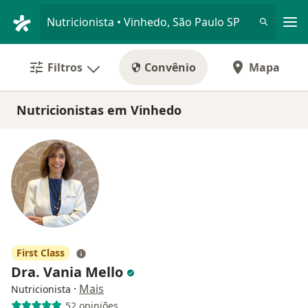
Men
Nutricionista • Vinhedo, São Paulo SP
Filtros
Convênio
Mapa
Nutricionistas em Vinhedo
First Class
Dra. Vania Mello
·
Mais
Nutricionista
52 opiniões