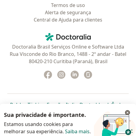
Termos de uso
Alerta de segurança
Central de Ajuda para clientes
Contato
Doctoralia - Homepage
Doctoralia Brasil Serviços Online e Software Ltda
Rua Visconde do Rio Branco, 1488 - 2º andar - Batel
80420-210 Curitiba (Paraná), Brasil
Facebook
abre num novo separador
Instagram
abre num novo separador
Linkedin
abre num novo separad
Glassdoor
abre num novo se
abre num novo separador
abre num novo separador
abre num novo separador
abre num novo separado
abre num n
abre
Polska
,
Türkiye
,
España
,
Italia
,
Deutschland
,
Česko
,
abre num novo separador
abre num novo separador
abre num novo separador
abre num novo separa
abre num no
abre n
Portugal
,
México
,
Chile
,
Brasil
,
Argentina
,
Perú
,
Sua privacidade é importante.
abre num novo separad
Colombia
Estamos usando cookies para
melhorar sua experiência.
www.doctoralia.com.br © 2026 - Agende agora sua
Saiba mais
.