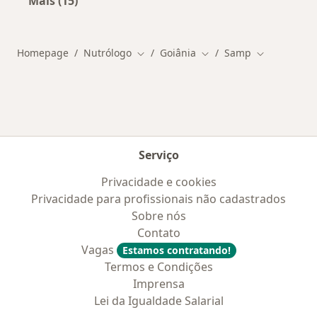
Mais (15)
Mais na categoria: Doenças mais tratadas
Homepage
Nutrólogo
Goiânia
Samp
Mudar de cidade
Mudar de cidade
Mudar de ci
Serviço
Privacidade e cookies
Privacidade para profissionais não cadastrados
Sobre nós
Contato
Vagas
Estamos contratando!
Termos e Condições
Imprensa
Lei da Igualdade Salarial