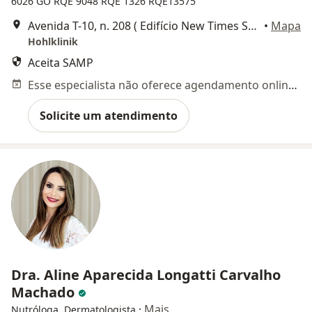
6026 GO
RQE 9048
RQE 1326
RQE13575
Avenida T-10, n. 208 ( Edifício New Times Square Urban Office, sala 1407), Goiânia
•
Mapa
Hohlklinik
Aceita SAMP
Esse especialista não oferece agendamento online para esse endereço.
Solicite um atendimento
Dra. Aline Aparecida Longatti Carvalho
Machado
·
Mais
Nutróloga, Dermatologista