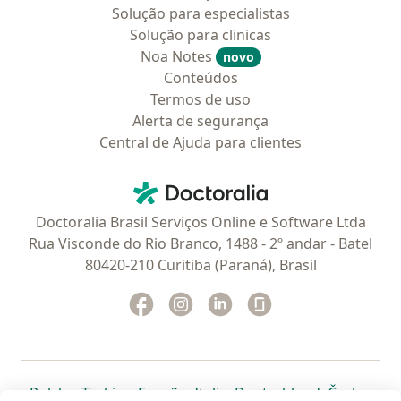
Solução para especialistas
Solução para clinicas
Noa Notes
novo
Conteúdos
Termos de uso
Alerta de segurança
Central de Ajuda para clientes
Contato
Doctoralia - Homepage
Doctoralia Brasil Serviços Online e Software Ltda
Rua Visconde do Rio Branco, 1488 - 2º andar - Batel
80420-210 Curitiba (Paraná), Brasil
Facebook
abre num novo separador
Instagram
abre num novo separador
Linkedin
abre num novo separad
Glassdoor
abre num novo se
abre num novo separador
abre num novo separador
abre num novo separador
abre num novo separado
abre num n
abre
Polska
,
Türkiye
,
España
,
Italia
,
Deutschland
,
Česko
,