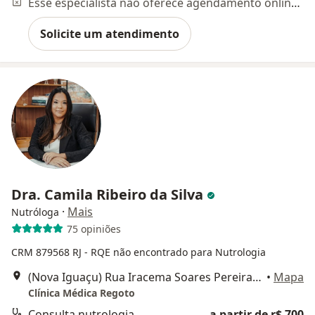
Esse especialista não oferece agendamento online para esse endereço.
Solicite um atendimento
Dra. Camila Ribeiro da Silva
·
Mais
Nutróloga
75 opiniões
CRM 879568 RJ -
RQE não encontrado para Nutrologia
(Nova Iguaçu) Rua Iracema Soares Pereira Junqueira, n° 85 (sala 707. Edifício Rossi Via Office), Nova Iguaçu
•
Mapa
Clínica Médica Regoto
Consulta nutrologia
a partir de r$ 700