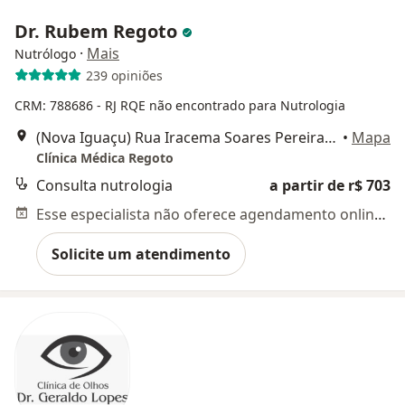
Dr. Rubem Regoto
·
Mais
Nutrólogo
239 opiniões
CRM: 788686 - RJ
RQE não encontrado para Nutrologia
(Nova Iguaçu) Rua Iracema Soares Pereira Junqueira, n° 85 (sala 707. Edifício Rossi Via Office), Nova Iguaçu
•
Mapa
Clínica Médica Regoto
Consulta nutrologia
a partir de r$ 703
Esse especialista não oferece agendamento online para esse endereço.
Solicite um atendimento